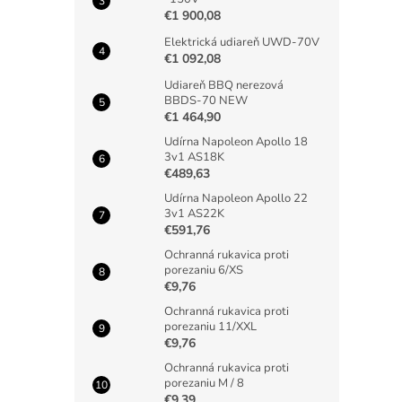
€1 900,08
Elektrická udiareň UWD-70V
€1 092,08
Udiareň BBQ nerezová
BBDS-70 NEW
€1 464,90
Udírna Napoleon Apollo 18
3v1 AS18K
€489,63
Udírna Napoleon Apollo 22
3v1 AS22K
€591,76
Ochranná rukavica proti
porezaniu 6/XS
€9,76
Ochranná rukavica proti
porezaniu 11/XXL
€9,76
Ochranná rukavica proti
porezaniu M / 8
€9,39