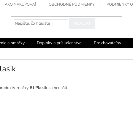
AKO NAKUPOVAŤ
OBCHODNÉ PODMIENKY
PODMIENKY 
HĽADAŤ
enie a omáčky
Doplnky a príslušenstvo
Pre chovateľov
lasik
produkty značky
BJ Plasik
sa nenašli...