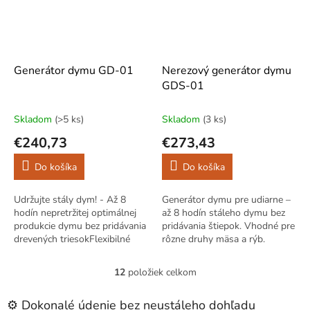
Generátor dymu GD-01
Nerezový generátor dymu
GDS-01
Skladom
(>5 ks)
Skladom
(3 ks)
€240,73
€273,43
Do košíka
Do košíka
Udržujte stály dym! - Až 8
Generátor dymu pre udiarne –
hodín nepretržitej optimálnej
až 8 hodín stáleho dymu bez
produkcie dymu bez pridávania
pridávania štiepok. Vhodné pre
drevených triesokFlexibilné
rôzne druhy mäsa a rýb.
použitie v mnohých rôznych
Vyrobené z nerezovej ocele.
udiarňach - Možno použiť v...
12
položiek celkom
O
v
l
⚙️ Dokonalé údenie bez neustáleho dohľadu