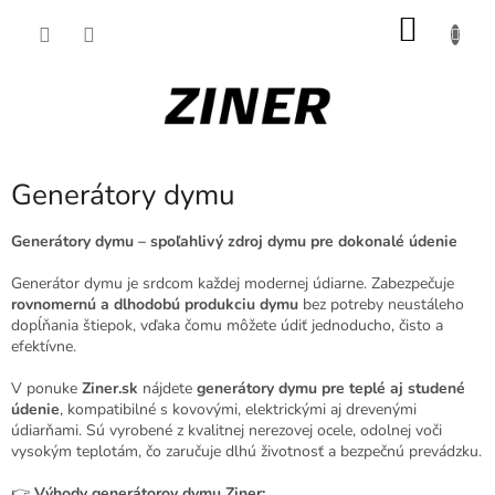
Prejsť
NÁKU
na
obsah
KOŠÍK
Generátory dymu
Generátory dymu – spoľahlivý zdroj dymu pre dokonalé údenie
Generátor dymu je srdcom každej modernej údiarne. Zabezpečuje
rovnomernú a dlhodobú produkciu dymu
bez potreby neustáleho
dopĺňania štiepok, vďaka čomu môžete údiť jednoducho, čisto a
efektívne.
V ponuke
Ziner.sk
nájdete
generátory dymu pre teplé aj studené
údenie
, kompatibilné s kovovými, elektrickými aj drevenými
údiarňami. Sú vyrobené z kvalitnej nerezovej ocele, odolnej voči
vysokým teplotám, čo zaručuje dlhú životnosť a bezpečnú prevádzku.
👉
Výhody generátorov dymu Ziner: