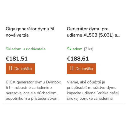
Giga generátor dymu 5l
Generátor dymu pre
nová verzia
udiarne XL503 (5,03L) s
dúchadlom
Skladom u dodávateľa
Skladom
(2 ks)
€181,51
€188,61
Do košíka
Do košíka
GIGA generátor dymu Dymbox
Vieme, aké dôležité je
5 l – robustné zariadenie z
prispôsobiť množstvo dymu
nerezovej ocele s dúchadlom,
kapacite udiarne. Vďaka našej
popolníkom a príslušenstvom.
širokej ponuke zariadení si
Ideálne pre studené aj teplé
môžete vybrať to, ktoré
údenie.
najlepšie zodpovedá vašim
potrebám. Dôležité...