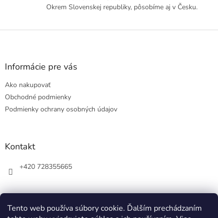
Okrem Slovenskej republiky, pôsobíme aj v Česku.
Z
á
p
ä
Informácie pre vás
t
Ako nakupovať
i
e
Obchodné podmienky
Podmienky ochrany osobných údajov
Kontakt
+420 728355665
Tento web používa súbory cookie. Ďalším prechádzaním