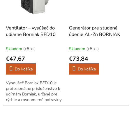
Ventilátor – vysúšač do
Generátor pre studené
udiarne Borniak BFD10
údenie AL-Zn BORNIAK
Skladom
(>5 ks)
Skladom
(>5 ks)
€47,67
€73,84
Do košíka
Do košíka
Vysoušeč Borniak BFD10 je
profesionálne príslušenstvo k
udírnám Borniak, určené pre
rýchle a rovnomerné potraviny
pred použitím získajú hmotu,
ryby, syry, zeleninu a ovocie....