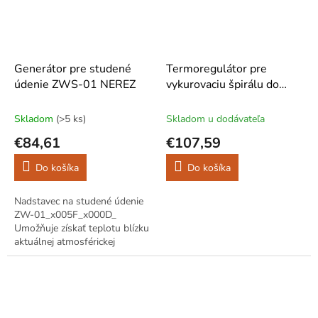
Generátor pre studené
Termoregulátor pre
údenie ZWS-01 NEREZ
vykurovaciu špirálu do
4,5kW 11HT2/1
Skladom
(>5 ks)
Skladom u dodávateľa
€84,61
€107,59
Do košíka
Do košíka
Nadstavec na studené údenie
ZW-01_x005F_x000D_
Umožňuje získať teplotu blízku
aktuálnej atmosférickej
teplote.Ideálna na údenie
šunky, rýb, salám a
syrov.Ľahká...