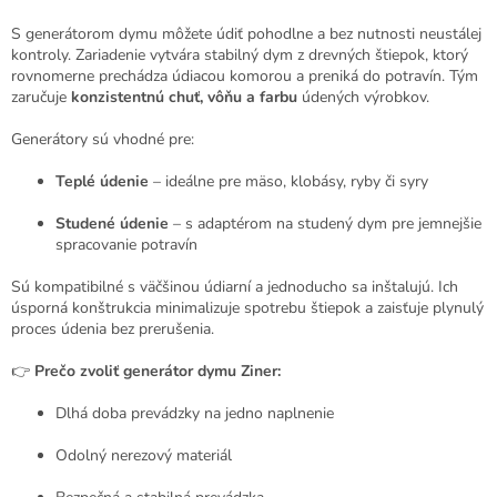
á
d
S generátorom dymu môžete údiť pohodlne a bez nutnosti neustálej
a
kontroly. Zariadenie vytvára stabilný dym z drevných štiepok, ktorý
c
rovnomerne prechádza údiacou komorou a preniká do potravín. Tým
i
zaručuje
konzistentnú chuť, vôňu a farbu
údených výrobkov.
e
p
Generátory sú vhodné pre:
r
v
Teplé údenie
– ideálne pre mäso, klobásy, ryby či syry
k
y
Studené údenie
– s adaptérom na studený dym pre jemnejšie
v
spracovanie potravín
ý
p
Sú kompatibilné s väčšinou údiarní a jednoducho sa inštalujú. Ich
i
úsporná konštrukcia minimalizuje spotrebu štiepok a zaisťuje plynulý
s
proces údenia bez prerušenia.
u
👉
Prečo zvoliť generátor dymu Ziner:
Dlhá doba prevádzky na jedno naplnenie
Odolný nerezový materiál