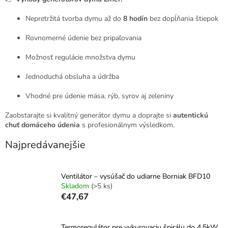
Nepretržitá tvorba dymu až do
8 hodín
bez dopĺňania štiepok
Rovnomerné údenie bez pripaľovania
Možnosť regulácie množstva dymu
Jednoduchá obsluha a údržba
Vhodné pre údenie mäsa, rýb, syrov aj zeleniny
Zaobstarajte si kvalitný generátor dymu a doprajte si
autentickú
chuť domáceho údenia
s profesionálnym výsledkom.
Najpredávanejšie
Ventilátor – vysúšač do udiarne Borniak BFD10
Skladom
(>5 ks)
€47,67
Termoregulátor pre vykurovaciu špirálu do 4,5kW