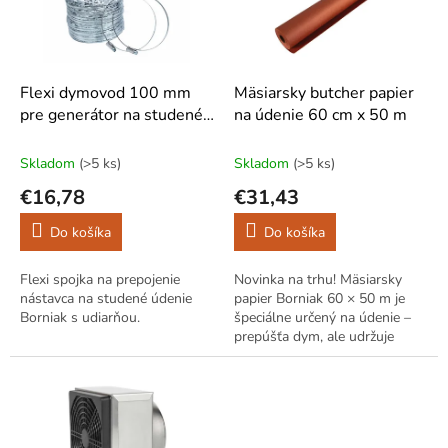
s
u
p
k
r
t
o
o
d
Flexi dymovod 100 mm
Mäsiarsky butcher papier
v
u
pre generátor na studené
na údenie 60 cm x 50 m
k
údenie
t
Skladom
(>5 ks)
Skladom
(>5 ks)
o
€16,78
€31,43
v
Do košíka
Do košíka
Flexi spojka na prepojenie
Novinka na trhu! Mäsiarsky
nástavca na studené údenie
papier Borniak 60 × 50 m je
Borniak s udiarňou.
špeciálne určený na údenie –
prepúšťa dym, ale udržuje
mäso šťavnaté. Chráni povrch
a zachováva chrumkavú
kôrku....