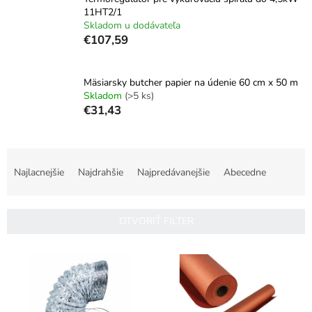
11HT2/1
Skladom u dodávateľa
€107,59
Mäsiarsky butcher papier na údenie 60 cm x 50 m
Skladom
(>5 ks)
€31,43
R
a
Najlacnejšie
Najdrahšie
Najpredávanejšie
Abecedne
d
e
n
OTVORIŤ FILTER
i
e
V
p
ý
r
p
o
i
d