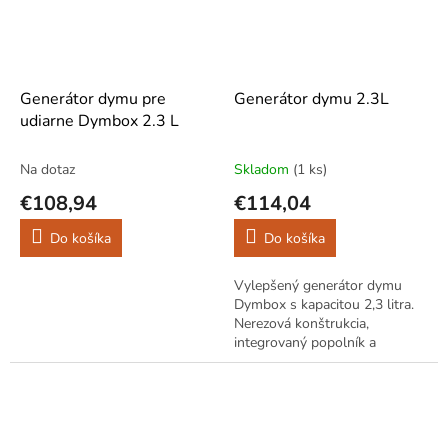
Generátor dymu pre
Generátor dymu 2.3L
udiarne Dymbox 2.3 L
Na dotaz
Skladom
(1 ks)
€108,94
€114,04
Do košíka
Do košíka
Vylepšený generátor dymu
Dymbox s kapacitou 2,3 ​​litra.
Nerezová konštrukcia,
integrovaný popolník a
jednoduchá údržba. Ideálne pre
domáce udiarne.