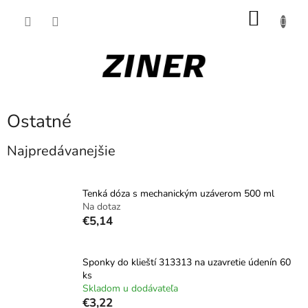
Prejsť
NÁKU
na
obsah
KOŠÍK
Ostatné
Najpredávanejšie
Tenká dóza s mechanickým uzáverom 500 ml
Na dotaz
€5,14
Sponky do klieští 313313 na uzavretie údenín 60
ks
Skladom u dodávateľa
€3,22