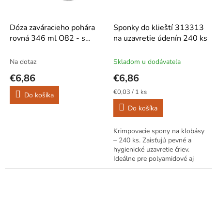
Dóza zaváracieho pohára
Sponky do klieští 313313
rovná 346 ml O82 - s
na uzavretie údenín 240 ks
čiernym uzáverom 6 ks
Na dotaz
Skladom u dodávateľa
€6,86
€6,86
Jednotková
€0,03 / 1 ks
Do košíka
cena:
Do košíka
Krimpovacie spony na klobásy
– 240 ks. Zaisťujú pevné a
hygienické uzavretie čriev.
Ideálne pre polyamidové aj
proteínové črevá.