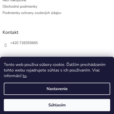
Ako nakupovať
i
e
Obchodné podmienky
Podmienky ochrany osobných údajov
Kontakt
+420 728355665
Tento web používa súbory cookie. Ďalším prechádzaním
tohto webu vyjadrujete súhlas s ich používaním. Viac
informácií
tu
.
Nastavenie
Vytvoril Shoptet
Súhlasím
Copyright 2026
Ziner
. Všetky práva vyhradené.