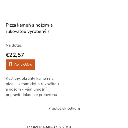
Pizza kameň s nožom a
rukoväťou vyrobený z
cordieritu 33 cm
Na dotaz
€22,57
Do košíka
Kvalitný, okrúhly kameň na
pizzu - keramický, s rukoväťou
a nožom - vám umožní
pripraviť dokonale prepečenú
pizzu ako v slnečnom
Taliansku! Vyrobené z
7
položiek celkom
O
cordieritu.
v
l
á
DORUČENIE OD 3.0 €