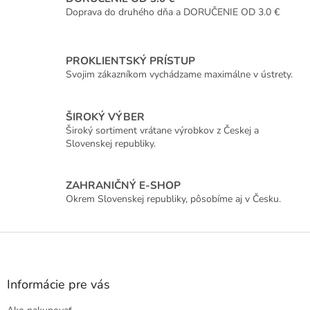
d
Doprava do druhého dňa a DORUČENIE OD 3.0 €
a
c
i
PROKLIENTSKÝ PRÍSTUP
e
p
Svojim zákazníkom vychádzame maximálne v ústrety.
r
v
k
ŠIROKÝ VÝBER
y
Široký sortiment vrátane výrobkov z Českej a
v
Slovenskej republiky.
ý
p
i
ZAHRANIČNÝ E-SHOP
s
Okrem Slovenskej republiky, pôsobíme aj v Česku.
u
Z
á
p
ä
Informácie pre vás
t