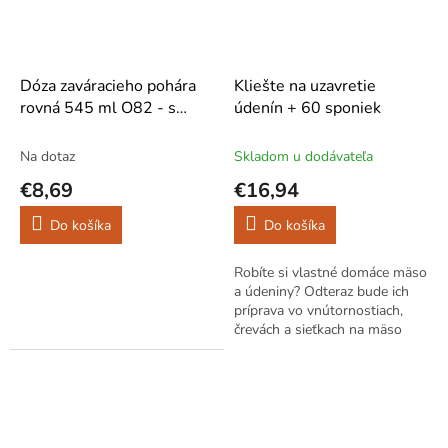
Dóza zaváracieho pohára
Kliešte na uzavretie
rovná 545 ml O82 - s
údenín + 60 sponiek
čiernym uzáverom 6 ks
Na dotaz
Skladom u dodávateľa
€8,69
€16,94
Do košíka
Do košíka
Robíte si vlastné domáce mäso
a údeniny? Odteraz bude ich
príprava vo vnútornostiach,
črevách a sieťkach na mäso
ešte jednoduchšia! Krimpovač
na mäso, vyrobený z vysoko...