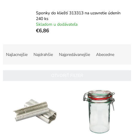
Sponky do klieští 313313 na uzavretie údenín
240 ks
Skladom u dodávateľa
€6,86
R
a
Najlacnejšie
Najdrahšie
Najpredávanejšie
Abecedne
d
e
n
OTVORIŤ FILTER
i
e
V
p
ý
r
p
o
i
d
s
u
p
k
r
t