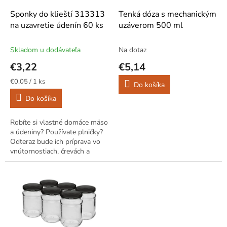
o
o
d
Sponky do klieští 313313
Tenká dóza s mechanickým
v
u
na uzavretie údenín 60 ks
uzáverom 500 ml
k
t
Skladom u dodávateľa
Na dotaz
o
€3,22
€5,14
v
Jednotková
€0,05 / 1 ks
Do košíka
cena:
Do košíka
Robíte si vlastné domáce mäso
a údeniny? Používate plničky?
Odteraz bude ich príprava vo
vnútornostiach, črevách a
sieťkach na mäso ešte
jednoduchšia! Používajte
spony, ktoré...