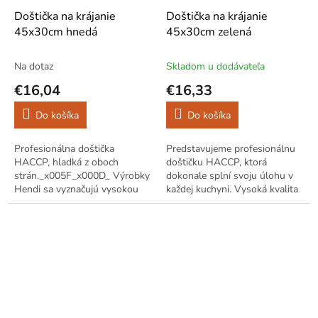
Doštička na krájanie
Doštička na krájanie
45x30cm hnedá
45x30cm zelená
Na dotaz
Skladom u dodávateľa
€16,04
€16,33
Do košíka
Do košíka
Profesionálna doštička
Predstavujeme profesionálnu
HACCP, hladká z oboch
doštičku HACCP, ktorá
strán._x005F_x000D_ Výrobky
dokonale splní svoju úlohu v
Hendi sa vyznačujú vysokou
každej kuchyni. Vysoká kvalita
kvalitou a všestrannosťou,
a všestrannosť sú vlastnosti,
prezentovaný model
ktoré charakterizujú produkty
odporúčame na použitie v...
značky...