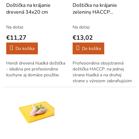
o
d
Doštička na krájanie
Doštička na krájanie
v
u
drevená 34x20 cm
zeleniny HACCP
k
32x26x1,2 cm hladké
t
zelené
Na dotaz
Na dotaz
o
€11,27
€13,02
v
Do košíka
Do košíka
Hendi drevená hladká doštička
Profesionálna obojstranná
- ideálna pre profesionálne
doštička HACCP: na jednej
kuchyne aj domáce použitie.
strane hladká a na druhej
strane s výrezom zabraňujúcim
vytekaniu šťavy. Výrobky
Hendi sa vyznačujú vysokou
kvalitou a...