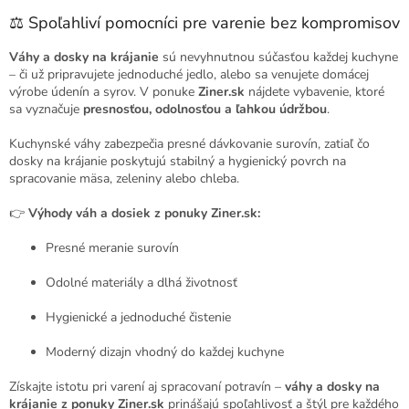
o
d
v
⚖️ Spoľahliví pomocníci pre varenie bez kompromisov
a
a
c
n
i
Váhy a dosky na krájanie
sú nevyhnutnou súčasťou každej kuchyne
i
e
– či už pripravujete jednoduché jedlo, alebo sa venujete domácej
e
p
výrobe údenín a syrov. V ponuke
Ziner.sk
nájdete vybavenie, ktoré
r
sa vyznačuje
presnosťou, odolnosťou a ľahkou údržbou
.
v
k
Kuchynské váhy zabezpečia presné dávkovanie surovín, zatiaľ čo
y
dosky na krájanie poskytujú stabilný a hygienický povrch na
v
spracovanie mäsa, zeleniny alebo chleba.
ý
p
👉
Výhody váh a dosiek z ponuky Ziner.sk:
i
s
Presné meranie surovín
u
Odolné materiály a dlhá životnosť
Hygienické a jednoduché čistenie
Moderný dizajn vhodný do každej kuchyne
Získajte istotu pri varení aj spracovaní potravín –
váhy a dosky na
krájanie z ponuky Ziner.sk
prinášajú spoľahlivosť a štýl pre každého