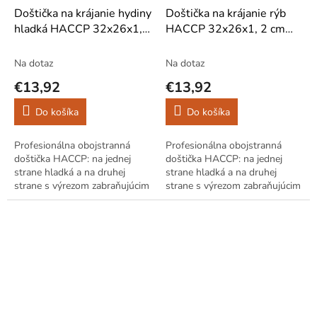
Doštička na krájanie hydiny
Doštička na krájanie rýb
hladká HACCP 32x26x1,2
HACCP 32x26x1, 2 cm
cm žltá
hladké modré
Na dotaz
Na dotaz
€13,92
€13,92
Do košíka
Do košíka
Profesionálna obojstranná
Profesionálna obojstranná
doštička HACCP: na jednej
doštička HACCP: na jednej
strane hladká a na druhej
strane hladká a na druhej
strane s výrezom zabraňujúcim
strane s výrezom zabraňujúcim
vytekaniu šťavy. Výrobky
vytekaniu šťavy. Výrobky
Hendi sa vyznačujú vysokou
Hendi sa vyznačujú vysokou
kvalitou a...
kvalitou a...