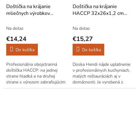
Doštička na krájanie
Doštička na krájanie
mliečnych výrobkov
HACCP 32x26x1,2 cm
HACCP 32x26x1,2 cm
čierna
biela
Na dotaz
Na dotaz
€14,24
€15,27
Do košíka
Do košíka
Profesionálna obojstranná
Doska Hendi nájde uplatnenie
doštička HACCP: na jednej
v profesionálnych kuchyniach,
strane hladká a na druhej
malých reštauráciách aj v
strane s výrezom zabraňujúcim
domácnosti. Je vyrobená z
vytekaniu šťavy. Výrobky
polyetylénu HDPE 500. Doska
Hendi sa vyznačujú vysokou
je z jednej strany hladká a z
kvalitou a...
druhej...