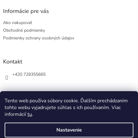
p
ä
Informácie pre vás
t
Ako nakupovať
i
e
Obchodné podmienky
Podmienky ochrany osobných údajov
Kontakt
+420 728355665
Tento web používa súbory cookie. Ďalším prechádzaním
tohto webu vyjadrujete súhlas s ich používaním. Viac
informácií
tu
.
Nastavenie
Vytvoril Shoptet