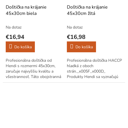
Doštička na krájanie
Doštička na krájanie
45x30cm biela
45x30cm žltá
Na dotaz
Na dotaz
€16,94
€16,98
Do košíka
Do košíka
Profesionálna doštička od
Profesionálna doštička HACCP
Hendi s rozmermi 45x30cm,
hladká z oboch
zaručuje najvyššiu kvalitu a
strán._x005F_x000D_
všestrannosť. Táto obojstranná
Produkty Hendi sa vyznačujú
hladká doska je ideálna pre
vysokou kvalitou a
použitie v profesionálnej
všestrannosťou._x005F_x000D_
kuchyni aj...
Prezentovaný model je
odporúčaný na...