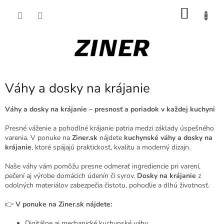
Prejsť
NÁKU
na
obsah
KOŠÍK
Váhy a dosky na krájanie
Váhy a dosky na krájanie – presnosť a poriadok v každej kuchyni
Presné váženie a pohodlné krájanie patria medzi základy úspešného
varenia. V ponuke na
Ziner.sk
nájdete
kuchynské váhy a dosky na
krájanie
, ktoré spájajú praktickosť, kvalitu a moderný dizajn.
Naše váhy vám pomôžu presne odmerať ingrediencie pri varení,
pečení aj výrobe domácich údenín či syrov.
Dosky na krájanie
z
odolných materiálov zabezpečia čistotu, pohodlie a dlhú životnosť.
👉
V ponuke na Ziner.sk nájdete:
Digitálne aj mechanické kuchynské váhy