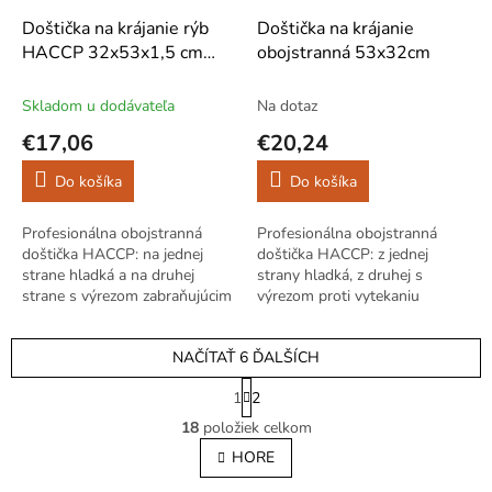
Doštička na krájanie rýb
Doštička na krájanie
HACCP 32x53x1,5 cm
obojstranná 53x32cm
modrá
Skladom u dodávateľa
Na dotaz
€17,06
€20,24
Do košíka
Do košíka
Profesionálna obojstranná
Profesionálna obojstranná
doštička HACCP: na jednej
doštička HACCP: z jednej
strane hladká a na druhej
strany hladká, z druhej s
strane s výrezom zabraňujúcim
výrezom proti vytekaniu
vytekaniu šťavy. Výrobky
šťavy._x005F_x000D_
Hendi sa vyznačujú vysokou
Produkty Hendi sa vyznačujú
NAČÍTAŤ 6 ĎALŠÍCH
kvalitou a...
vysokou kvalitou a...
S
1
2
t
O
r
18
položiek celkom
v
á
l
HORE
n
á
k