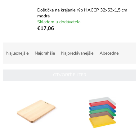
Doštička na krájanie rýb HACCP 32x53x1,5 cm
modrá
Skladom u dodávateľa
€17,06
R
a
Najlacnejšie
Najdrahšie
Najpredávanejšie
Abecedne
d
e
n
OTVORIŤ FILTER
i
e
V
p
ý
r
p
o
i
d
s
u
p
k
r
t
o