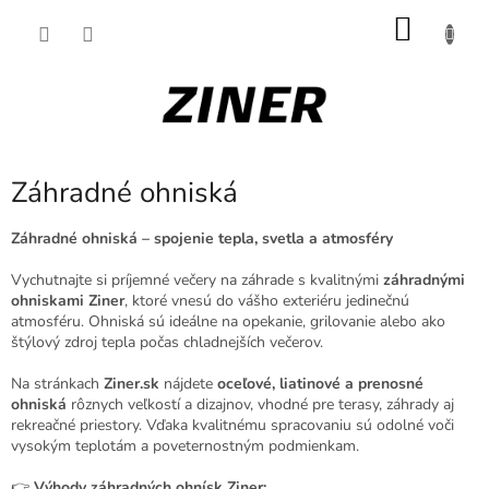
Prejsť
NÁKU
na
obsah
KOŠÍK
Záhradné ohniská
Záhradné ohniská – spojenie tepla, svetla a atmosféry
Vychutnajte si príjemné večery na záhrade s kvalitnými
záhradnými
ohniskami Ziner
, ktoré vnesú do vášho exteriéru jedinečnú
atmosféru. Ohniská sú ideálne na opekanie, grilovanie alebo ako
štýlový zdroj tepla počas chladnejších večerov.
Na stránkach
Ziner.sk
nájdete
oceľové, liatinové a prenosné
ohniská
rôznych veľkostí a dizajnov, vhodné pre terasy, záhrady aj
rekreačné priestory. Vďaka kvalitnému spracovaniu sú odolné voči
vysokým teplotám a poveternostným podmienkam.
👉
Výhody záhradných ohnísk Ziner: