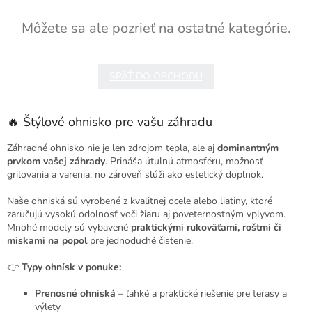
Môžete sa ale pozrieť na ostatné kategórie.
SPÄŤ DO OBCHODU
🔥 Štýlové ohnisko pre vašu záhradu
Záhradné ohnisko nie je len zdrojom tepla, ale aj
dominantným
prvkom vašej záhrady
. Prináša útulnú atmosféru, možnosť
grilovania a varenia, no zároveň slúži ako estetický doplnok.
Naše ohniská sú vyrobené z kvalitnej ocele alebo liatiny, ktoré
zaručujú vysokú odolnosť voči žiaru aj poveternostným vplyvom.
Mnohé modely sú vybavené
praktickými rukoväťami, roštmi či
miskami na popol
pre jednoduché čistenie.
👉
Typy ohnísk v ponuke:
Prenosné ohniská
– ľahké a praktické riešenie pre terasy a
výlety