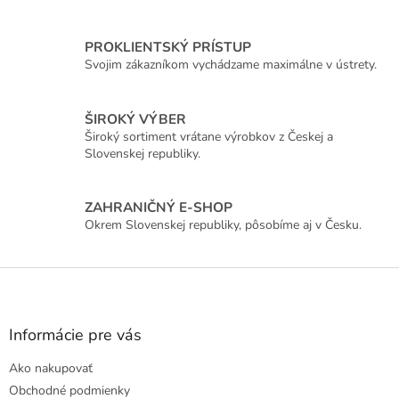
PROKLIENTSKÝ PRÍSTUP
Svojim zákazníkom vychádzame maximálne v ústrety.
ŠIROKÝ VÝBER
Široký sortiment vrátane výrobkov z Českej a
Slovenskej republiky.
ZAHRANIČNÝ E-SHOP
Okrem Slovenskej republiky, pôsobíme aj v Česku.
Z
á
p
ä
Informácie pre vás
t
Ako nakupovať
i
e
Obchodné podmienky