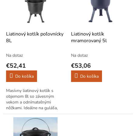
i
d
s
u
p
k
r
t
o
o
d
Liatinový kotlík poľovnícky
Liatinový kotlík
v
u
8L
mramorovaný 5l
k
t
Na dotaz
Na dotaz
o
€52,41
€53,06
v
Do košíka
Do košíka
Masívny liatinový kotlík s
objemom 8l so závesným
vekom a odnímateľnými
nôžkami. Ideálne na guláša,
polievky a dusené jedlá varené
pod holým nebom aj doma.