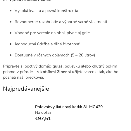
Vysoká kvalita a pevná konštrukcia
Rovnomerné rozohriatie a výborné varné vlastnosti
Vhodné pre varenie na ohni, plyne aj grile
Jednoduchá údržba a dlhá životnosť
Dostupné v rôznych objemoch (5 – 20 litrov)
Pripravte si poctivý domáci guláš, polievku alebo chutný pokrm
priamo v prírode – s
kotlíkmi Ziner
si užijete varenie tak, ako ho
poznali naši predkovia.
Najpredávanejšie
Poľovnícky liatinový kotlík 8L MG429
Na dotaz
€97,51