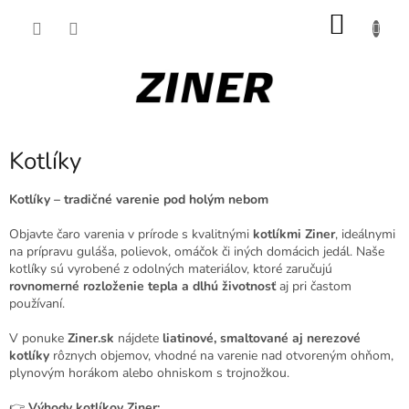
Prejsť
NÁKU
na
obsah
KOŠÍK
Kotlíky
Kotlíky – tradičné varenie pod holým nebom
Objavte čaro varenia v prírode s kvalitnými
kotlíkmi Ziner
, ideálnymi
na prípravu guláša, polievok, omáčok či iných domácich jedál. Naše
kotlíky sú vyrobené z odolných materiálov, ktoré zaručujú
rovnomerné rozloženie tepla a dlhú životnosť
aj pri častom
používaní.
V ponuke
Ziner.sk
nájdete
liatinové, smaltované aj nerezové
kotlíky
rôznych objemov, vhodné na varenie nad otvoreným ohňom,
plynovým horákom alebo ohniskom s trojnožkou.
👉
Výhody kotlíkov Ziner: