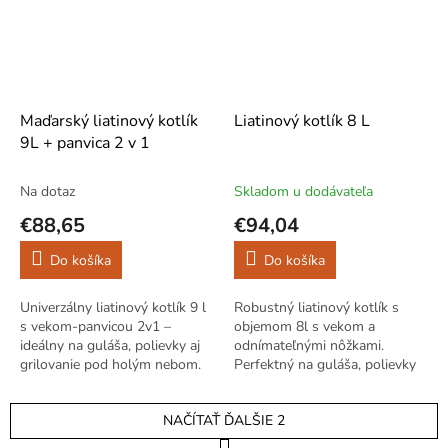
Maďarský liatinový kotlík
Liatinový kotlík 8 L
9L + panvica 2 v 1
Na dotaz
Skladom u dodávateľa
€88,65
€94,04
Do košíka
Do košíka
Univerzálny liatinový kotlík 9 l
Robustný liatinový kotlík s
s vekom-panvicou 2v1 –
objemom 8l s vekom a
ideálny na guláša, polievky aj
odnímateľnými nôžkami.
grilovanie pod holým nebom.
Perfektný na guláša, polievky
Skvelý spoločník na každé
aj dusené jedlá nad ohňom
dobrodružstvo pri ohni.
alebo v záhradnej peci.
NAČÍTAŤ ĎALŠIE 2
S