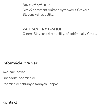
ŠIROKÝ VÝBER
Široký sortiment vrátane výrobkov z Českej a
Slovenskej republiky.
ZAHRANIČNÝ E-SHOP
Okrem Slovenskej republiky, pôsobíme aj v Česku.
Z
á
p
ä
Informácie pre vás
t
Ako nakupovať
i
e
Obchodné podmienky
Podmienky ochrany osobných údajov
Kontakt