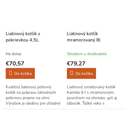
Liatinový kotlík s
Liatinový kotlík
pokrievkou 4,5L
mramorovaný 8l
Na dotaz
Skladom u dodávateľa
€70,57
€79,27
Do košíka
Do košíka
Kvalitný liatinový poľovný
Liatinový smaltovaný kotlík
kotlík na prípravu lahodných
Kamille 8 l s mramorovým
pokrmov priamo na ohni.
povrchom na ohnisko, gril aj
Výrobok je ideálny pre chladné
táborák. Ťažké veko s
jesenné večery a zimné
ventilačným otvorom, možnosť
popoludnie - ako alternatíva k
zavesenia, tri odnímateľné
vareniu...
nôžky. Drží...