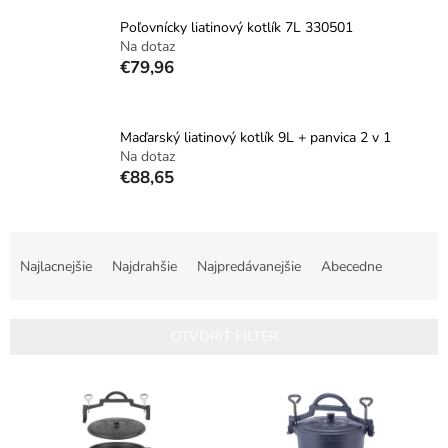
Poľovnícky liatinový kotlík 7L 330501
Na dotaz
€79,96
Maďarský liatinový kotlík 9L + panvica 2 v 1
Na dotaz
€88,65
R
a
Najlacnejšie
Najdrahšie
Najpredávanejšie
Abecedne
d
e
n
OTVORIŤ FILTER
i
e
V
p
ý
r
p
o