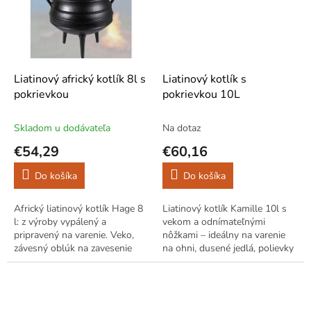
Liatinový africký kotlík 8l s
Liatinový kotlík s
pokrievkou
pokrievkou 10L
Skladom u dodávateľa
Na dotaz
€54,29
€60,16
Do košíka
Do košíka
Africký liatinový kotlík Hage 8
Liatinový kotlík Kamille 10l s
l: z výroby vypálený a
vekom a odnímateľnými
pripravený na varenie. Veko,
nôžkami – ideálny na varenie
závesný oblúk na zavesenie
na ohni, dusené jedlá, polievky
nad oheň a integrované nôžky
aj guláša. Stabilný, odolný a
na postavenie do uhlíkov.
štýlový.
Skvelý na...