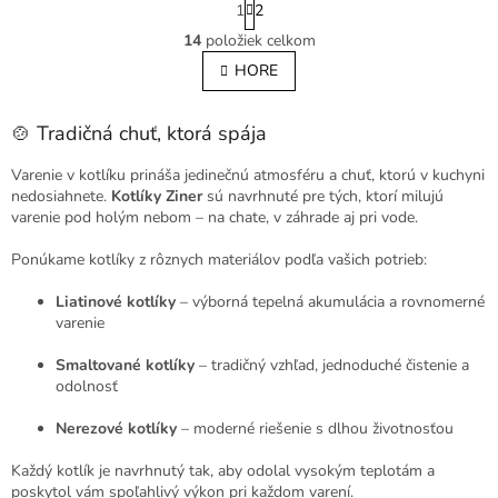
1
2
t
O
r
14
položiek celkom
v
á
l
HORE
n
á
k
o
d
v
🍲 Tradičná chuť, ktorá spája
a
a
c
n
i
Varenie v kotlíku prináša jedinečnú atmosféru a chuť, ktorú v kuchyni
i
e
nedosiahnete.
Kotlíky Ziner
sú navrhnuté pre tých, ktorí milujú
e
p
varenie pod holým nebom – na chate, v záhrade aj pri vode.
r
v
Ponúkame kotlíky z rôznych materiálov podľa vašich potrieb:
k
y
Liatinové kotlíky
– výborná tepelná akumulácia a rovnomerné
v
varenie
ý
p
Smaltované kotlíky
– tradičný vzhľad, jednoduché čistenie a
i
odolnosť
s
u
Nerezové kotlíky
– moderné riešenie s dlhou životnosťou
Každý kotlík je navrhnutý tak, aby odolal vysokým teplotám a
poskytol vám spoľahlivý výkon pri každom varení.