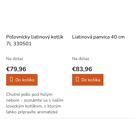
Poľovnícky liatinový kotlík
Liatinová panvica 40 cm
7L 330501
Na dotaz
Na dotaz
€79,96
€83,96
Do košíka
Do košíka
Chutné jedlo pod holým
nebom - zoznámte sa s naším
loveckým kotlíkom, s ktorým
ľahko pripravíte aromatické
pokrmy pri kempovaní aj
stretnutí pri ohni! Použitie
kotlíka je...