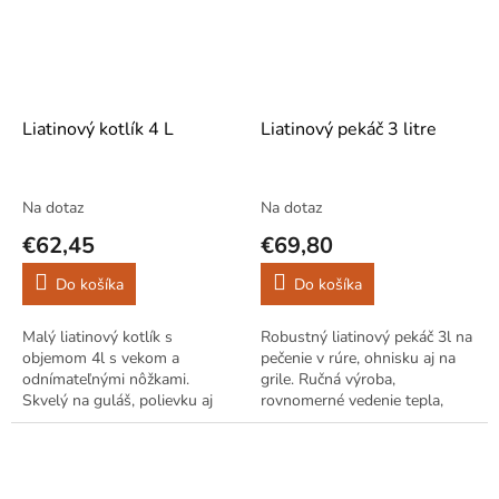
Liatinový kotlík 4 L
Liatinový pekáč 3 litre
Na dotaz
Na dotaz
€62,45
€69,80
Do košíka
Do košíka
Malý liatinový kotlík s
Robustný liatinový pekáč 3l na
objemom 4l s vekom a
pečenie v rúre, ohnisku aj na
odnímateľnými nôžkami.
grile. Ručná výroba,
Skvelý na guláš, polievku aj
rovnomerné vedenie tepla,
dusené mäso. Ideálne na
ideálne na mäso, zemiaky aj
varenie na ohni v prírode.
domáci chlieb.