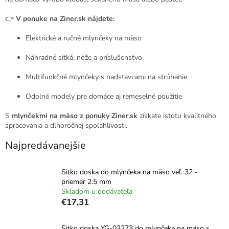
👉
V ponuke na Ziner.sk nájdete:
Elektrické a ručné mlynčeky na mäso
Náhradné sitká, nože a príslušenstvo
Multifunkčné mlynčeky s nadstavcami na strúhanie
Odolné modely pre domáce aj remeselné použitie
S
mlynčekmi na mäso z ponuky Ziner.sk
získate istotu kvalitného
spracovania a dlhoročnej spoľahlivosti.
Najpredávanejšie
Sitko doska do mlynčeka na mäso veľ. 32 -
priemer 2.5 mm
Skladom u dodávateľa
€17,31
Sitko doska YG-03273 do mlynčeka na mäso s