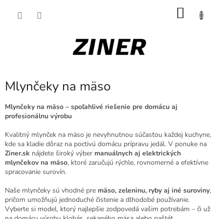
Prejsť
NÁKU
na
obsah
KOŠÍK
Mlynčeky na mäso
Mlynčeky na mäso – spoľahlivé riešenie pre domácu aj
profesionálnu výrobu
Kvalitný mlynček na mäso je nevyhnutnou súčasťou každej kuchyne,
kde sa kladie dôraz na poctivú domácu prípravu jedál. V ponuke na
Ziner.sk
nájdete široký výber
manuálnych aj elektrických
mlynčekov na mäso
, ktoré zaručujú rýchle, rovnomerné a efektívne
spracovanie surovín.
Naše mlynčeky sú vhodné pre
mäso, zeleninu, ryby aj iné suroviny
,
pričom umožňujú jednoduché čistenie a dlhodobé používanie.
Vyberte si model, ktorý najlepšie zodpovedá vašim potrebám – či už
na domácu výrobu klobás, sekaného mäsa alebo paštét.