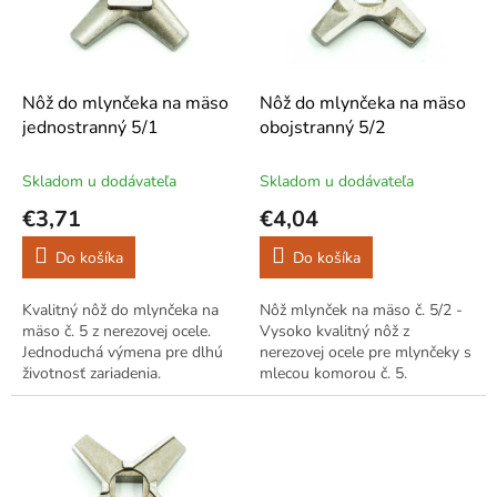
s
u
p
k
r
t
o
o
d
Nôž do mlynčeka na mäso
Nôž do mlynčeka na mäso
v
u
jednostranný 5/1
obojstranný 5/2
k
t
Skladom u dodávateľa
Skladom u dodávateľa
o
€3,71
€4,04
v
Do košíka
Do košíka
Kvalitný nôž do mlynčeka na
Nôž mlynček na mäso č. 5/2 -
mäso č. 5 z nerezovej ocele.
Vysoko kvalitný nôž z
Jednoduchá výmena pre dlhú
nerezovej ocele pre mlynčeky s
životnosť zariadenia.
mlecou komorou č. 5.
Jednoduchá výmena a údržba
zaisťujú dlhú životnosť a
spoľahlivý výkon...