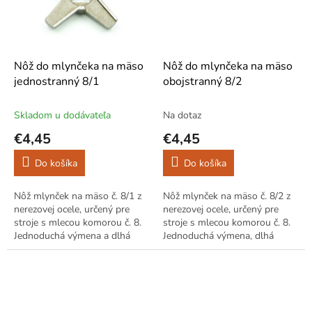
Nôž do mlynčeka na mäso
Nôž do mlynčeka na mäso
jednostranný 8/1
obojstranný 8/2
Skladom u dodávateľa
Na dotaz
€4,45
€4,45
Do košíka
Do košíka
Nôž mlynček na mäso č. 8/1 z
Nôž mlynček na mäso č. 8/2 z
nerezovej ocele, určený pre
nerezovej ocele, určený pre
stroje s mlecou komorou č. 8.
stroje s mlecou komorou č. 8.
Jednoduchá výmena a dlhá
Jednoduchá výmena, dlhá
životnosť.
životnosť, spoľahlivá
prevádzka.