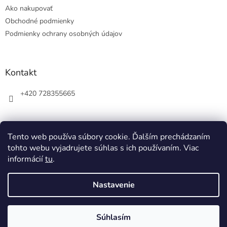
t
Ako nakupovať
i
e
Obchodné podmienky
Podmienky ochrany osobných údajov
Kontakt
+420 728355665
Tento web používa súbory cookie. Ďalším prechádzaním
tohto webu vyjadrujete súhlas s ich používaním. Viac
informácií
tu
.
Nastavenie
Vytvoril Shoptet
Súhlasím
Copyright 2026
Ziner
. Všetky práva vyhradené.