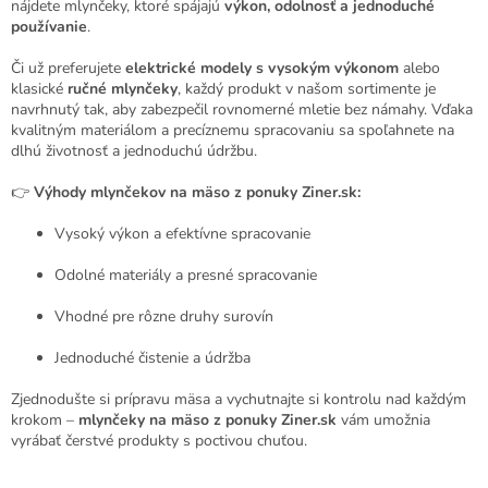
r
nájdete mlynčeky, ktoré spájajú
výkon, odolnosť a jednoduché
v
používanie
.
k
y
Či už preferujete
elektrické modely s vysokým výkonom
alebo
v
klasické
ručné mlynčeky
, každý produkt v našom sortimente je
ý
navrhnutý tak, aby zabezpečil rovnomerné mletie bez námahy. Vďaka
p
kvalitným materiálom a precíznemu spracovaniu sa spoľahnete na
i
dlhú životnosť a jednoduchú údržbu.
s
u
👉
Výhody mlynčekov na mäso z ponuky Ziner.sk:
Vysoký výkon a efektívne spracovanie
Odolné materiály a presné spracovanie
Vhodné pre rôzne druhy surovín
Jednoduché čistenie a údržba
Zjednodušte si prípravu mäsa a vychutnajte si kontrolu nad každým
krokom –
mlynčeky na mäso z ponuky Ziner.sk
vám umožnia
vyrábať čerstvé produkty s poctivou chuťou.