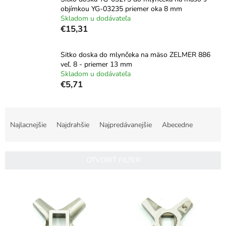
objímkou ​​YG-03235 priemer oka 8 mm
Skladom u dodávateľa
€15,31
Sitko doska do mlynčeka na mäso ZELMER 886
veľ. 8 - priemer 13 mm
Skladom u dodávateľa
€5,71
R
a
Najlacnejšie
Najdrahšie
Najpredávanejšie
Abecedne
d
e
n
OTVORIŤ FILTER
i
e
V
p
ý
r
p
o
i
d