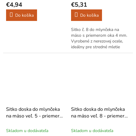
€4,94
€5,31
Do košíka
Do košíka
Sitko č. 8 do mlynčeka na
mäso s priemerom oka 4 mm.
Vyrobené z nerezovej ocele,
ideálny pre stredné mletie
mäsa na klobásy, rezne či
paštéty.
Sitko doska do mlynčeka
Sitko doska do mlynčeka
na mäso veľ. 5 - priemer
na mäso veľ. 8 - priemer
13 mm
10 mm
Skladom u dodávateľa
Skladom u dodávateľa