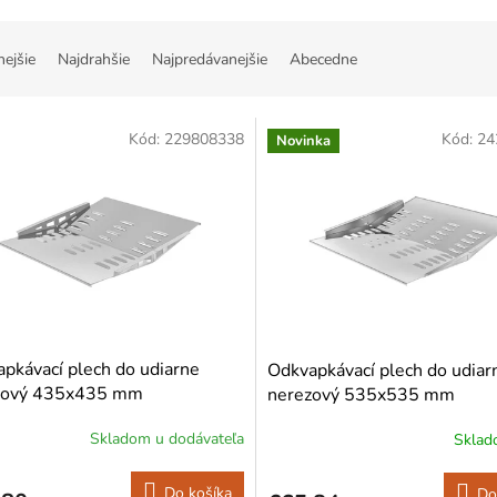
nejšie
Najdrahšie
Najpredávanejšie
Abecedne
Kód:
229808338
Kód:
24
Novinka
pkávací plech do udiarne
Odkvapkávací plech do udiar
zový 435x435 mm
nerezový 535x535 mm
Skladom u dodávateľa
Skla
Do košíka
Do