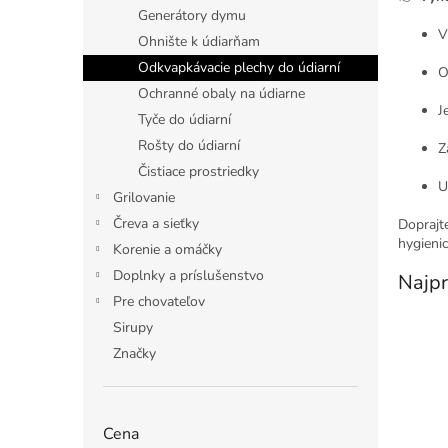
Generátory dymu
V
Ohnište k údiarňam
Odkvapkávacie plechy do údiarní
O
Ochranné obaly na údiarne
J
Tyče do údiarní
Rošty do údiarní
Z
Čistiace prostriedky
U
Grilovanie
Čreva a sieťky
Doprajt
hygienic
Korenie a omáčky
Doplnky a príslušenstvo
Najpr
Pre chovateľov
Sirupy
Značky
Cena