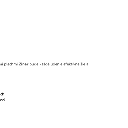
ími plechmi
Ziner
bude každé údenie efektívnejšie a
ech
ový