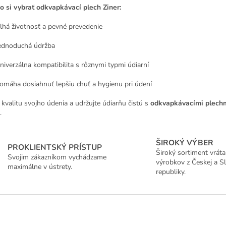
i
o si vybrať odkvapkávací plech Ziner:
s
u
lhá životnosť a pevné prevedenie
ednoduchá údržba
niverzálna kompatibilita s rôznymi typmi údiarní
omáha dosiahnuť lepšiu chuť a hygienu pri údení
 kvalitu svojho údenia a udržujte údiarňu čistú s
odkvapkávacími plechm
.
ŠIROKÝ VÝBER
PROKLIENTSKÝ PRÍSTUP
Široký sortiment vrát
Svojim zákazníkom vychádzame
výrobkov z Českej a S
maximálne v ústrety.
republiky.