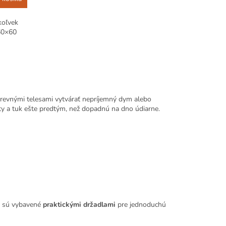
koľvek
 60×60
hrevnými telesami vytvárať nepríjemný dym alebo
oty a tuk ešte predtým, než dopadnú na dno údiarne.
ly sú vybavené
praktickými držadlami
pre jednoduchú