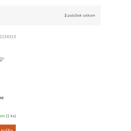
2
položiek celkom
2124313
ne
dom
(1 ks)
 košíka