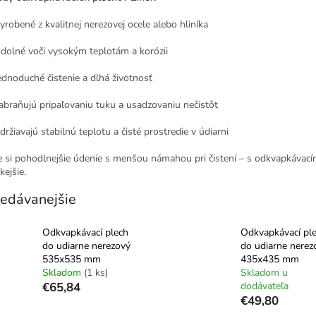
yrobené z kvalitnej nerezovej ocele alebo hliníka
dolné voči vysokým teplotám a korózii
ednoduché čistenie a dlhá životnosť
abraňujú pripaľovaniu tuku a usadzovaniu nečistôt
držiavajú stabilnú teplotu a čisté prostredie v údiarni
e si pohodlnejšie údenie s menšou námahou pri čistení – s odkvapkávac
kejšie.
edávanejšie
Odkvapkávací plech
Odkvapkávací pl
do udiarne nerezový
do udiarne nerez
535x535 mm
435x435 mm
Skladom
(1 ks)
Skladom u
€65,84
dodávateľa
€49,80