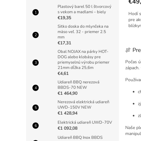
€49
Plastový barel 50 l štvorcový
s vekom a madlami – biely
Hodí s
€19,35
pre ak
blízky
Sitko doska do mlynčeka na
mäso veľ. 32 - priemer 2.5
mm
€17,31
🍖 Pr
Obal NOJAX na párky HOT-
DOG alebo klobásy pre
Počas ú
priemyselnú výrobu priemer
zápach.
21mm dĺžka 25,6m
€4,61
Používa
Udiareň BBQ nerezová
BBDS-70 NEW
c
€1 464,90
Nerezová elektrická udiareň
z
UWD-150V NEW
€1 428,94
z
Elektrická udiareň UWD-70V
Naše pl
€1 092,08
manipul
Udiareň BBQ Inox BBDS