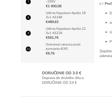
-150V
👉
Preč
€1 900,08
D
Udírna Napoleon Apollo 18
3v1 AS18K
€489,63
J
Udírna Napoleon Apollo 22
U
3v1 AS22K
€591,76
P
Ochranná rukavica proti
porezaniu 6/XS
Zlepšite
€9,76
údenára
DORUČENIE OD 3.0 €
Doprava do druhého dňa a
DORUČENIE OD 3.0 €
Z
á
p