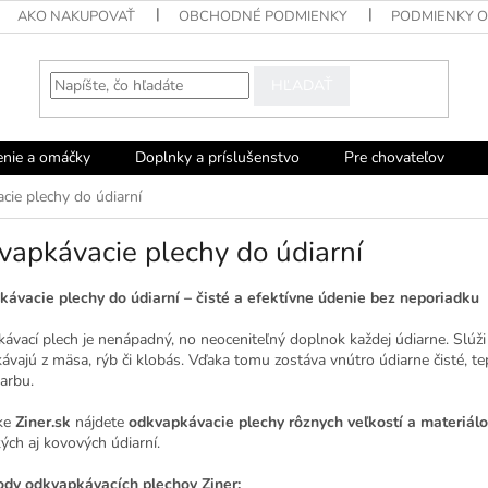
AKO NAKUPOVAŤ
OBCHODNÉ PODMIENKY
PODMIENKY 
HĽADAŤ
enie a omáčky
Doplnky a príslušenstvo
Pre chovateľov
ie plechy do údiarní
apkávacie plechy do údiarní
ávacie plechy do údiarní – čisté a efektívne údenie bez neporiadku
ávací plech je nenápadný, no neoceniteľný doplnok každej údiarne. Slúž
ávajú z mäsa, rýb či klobás. Vďaka tomu zostáva vnútro údiarne čisté, t
farbu.
ke
Ziner.sk
nájdete
odkvapkávacie plechy rôznych veľkostí a materiál
kých aj kovových údiarní.
dy odkvapkávacích plechov Ziner: