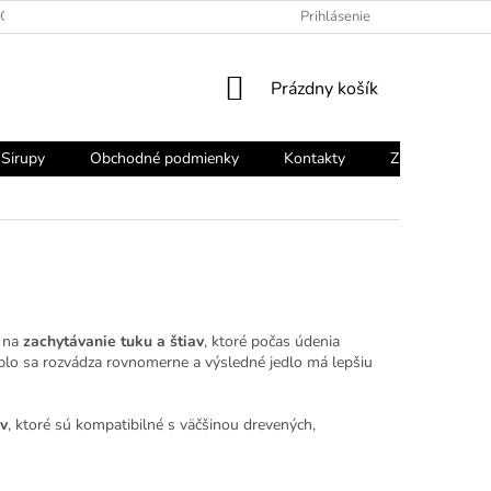
OCHRANY OSOBNÝCH ÚDAJOV
Prihlásenie
NÁKUPNÝ
Prázdny košík
KOŠÍK
Sirupy
Obchodné podmienky
Kontakty
Značky
i na
zachytávanie tuku a štiav
, ktoré počas údenia
eplo sa rozvádza rovnomerne a výsledné jedlo má lepšiu
ov
, ktoré sú kompatibilné s väčšinou drevených,