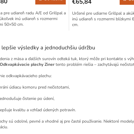
,80
€65,84
a pre udiareň radu A/E od Grillpal a
Určené pre udiarne Grillpal a akú
úkoľvek inú udiareň s rozmermi
inú udiareň s rozmermi blízkymi
mi 50×50 cm.
cm.
O
v
e lepšie výsledky a jednoduchšiu údržbu
l
á
denia z mäsa a ďalších surovín odteká tuk, ktorý môže pri kontakte s vý
d
Odkvapkávacie plechy Ziner
tento problém riešia – zachytávajú nečist
a
c
nie odkvapkávacieho plechu:
i
e
hráni údiacu komoru pred nečistotami,
p
r
jednodušuje čistenie po údení,
v
k
lepšuje kvalitu a vzhľad údených potravín.
y
v
echy sú odolné, pevné a vhodné aj pre časté používanie. Niektoré mode
ý
áciu.
p