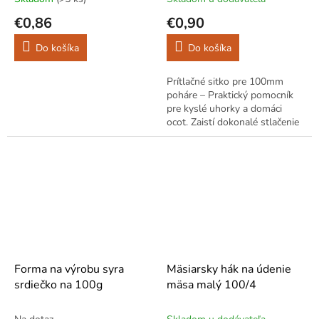
€0,86
€0,90
Do košíka
Do košíka
Prítlačné sitko pre 100mm
poháre – Praktický pomocník
pre kyslé uhorky a domáci
ocot. Zaistí dokonalé stlačenie
obsahu pohárov, zachová chuť
a predĺži trvanlivosť. Vyrobené
z...
Forma na výrobu syra
Mäsiarsky hák na údenie
srdiečko na 100g
mäsa malý 100/4