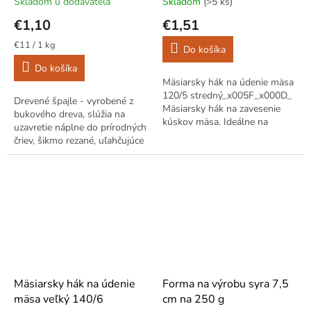
Skladom u dodávateľa
Skladom
(>5 ks)
€1,10
€1,51
Jednotková
€11 / 1 kg
Do košíka
cena:
Do košíka
Mäsiarsky hák na údenie mäsa
120/5 stredný_x005F_x000D_
Drevené špajle - vyrobené z
Mäsiarsky hák na zavesenie
bukového dreva, slúžia na
kúskov mäsa. Ideálne na
uzavretie náplne do prírodných
údenie.
čriev, šikmo rezané, uľahčujúce
prácu a dodávajú estetický
vzhľad.
Mäsiarsky hák na údenie
Forma na výrobu syra 7,5
mäsa veľký 140/6
cm na 250 g