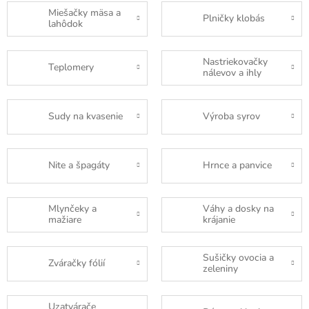
Miešačky mäsa a
Plničky klobás
lahôdok
Nastriekovačky
Teplomery
nálevov a ihly
Sudy na kvasenie
Výroba syrov
Nite a špagáty
Hrnce a panvice
Mlynčeky a
Váhy a dosky na
mažiare
krájanie
Sušičky ovocia a
Zváračky fólií
zeleniny
Uzatvárače