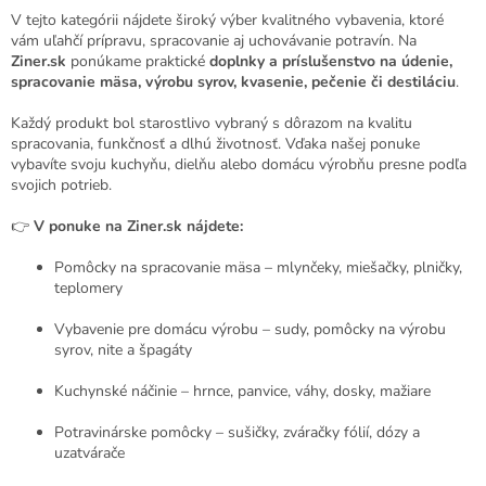
i
i
e
V tejto kategórii nájdete široký výber kvalitného vybavenia, ktoré
e
p
vám uľahčí prípravu, spracovanie aj uchovávanie potravín. Na
r
Ziner.sk
ponúkame praktické
doplnky a príslušenstvo na údenie,
v
spracovanie mäsa, výrobu syrov, kvasenie, pečenie či destiláciu
.
k
y
Každý produkt bol starostlivo vybraný s dôrazom na kvalitu
v
spracovania, funkčnosť a dlhú životnosť. Vďaka našej ponuke
ý
vybavíte svoju kuchyňu, dielňu alebo domácu výrobňu presne podľa
p
svojich potrieb.
i
s
👉
V ponuke na Ziner.sk nájdete:
u
Pomôcky na spracovanie mäsa – mlynčeky, miešačky, plničky,
teplomery
Vybavenie pre domácu výrobu – sudy, pomôcky na výrobu
syrov, nite a špagáty
Kuchynské náčinie – hrnce, panvice, váhy, dosky, mažiare
Potravinárske pomôcky – sušičky, zváračky fólií, dózy a
uzatvárače