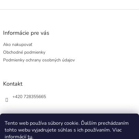
Z
á
p
ä
Informácie pre vás
t
Ako nakupovať
i
e
Obchodné podmienky
Podmienky ochrany osobných údajov
Kontakt
+420 728355665
Tento web používa súbory cookie. Ďalším prechádzaním
tohto webu vyjadrujete súhlas s ich používaním. Viac
informácií
tu
.