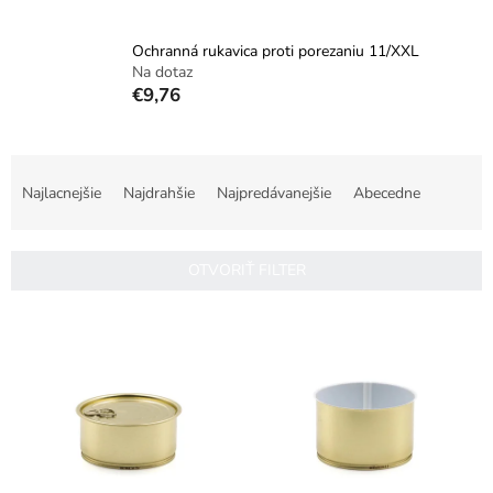
Ochranná rukavica proti porezaniu 11/XXL
Na dotaz
€9,76
R
a
Najlacnejšie
Najdrahšie
Najpredávanejšie
Abecedne
d
e
n
OTVORIŤ FILTER
i
e
V
p
ý
r
p
o
i
d
s
u
p
k
r
t
o