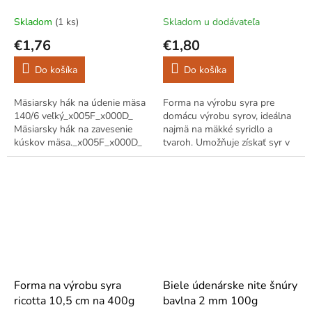
Skladom
(1 ks)
Skladom u dodávateľa
€1,76
€1,80
Do košíka
Do košíka
Mäsiarsky hák na údenie mäsa
Forma na výrobu syra pre
140/6 veľký_x005F_x000D_
domácu výrobu syrov, ideálna
Mäsiarsky hák na zavesenie
najmä na mäkké syridlo a
kúskov mäsa._x005F_x000D_
tvaroh. Umožňuje získať syr v
Ideálne na údenie.
tvare valca._x005F_x000D_ Je
vyrobená z odolného materiálu
a je...
Forma na výrobu syra
Biele údenárske nite šnúry
ricotta 10,5 cm na 400g
bavlna 2 mm 100g