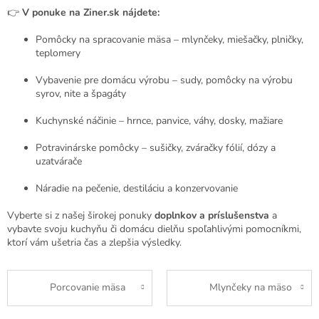
👉
V ponuke na Ziner.sk nájdete:
Pomôcky na spracovanie mäsa – mlynčeky, miešačky, plničky,
teplomery
Vybavenie pre domácu výrobu – sudy, pomôcky na výrobu
syrov, nite a špagáty
Kuchynské náčinie – hrnce, panvice, váhy, dosky, mažiare
Potravinárske pomôcky – sušičky, zváračky fólií, dózy a
uzatvárače
Náradie na pečenie, destiláciu a konzervovanie
Vyberte si z našej širokej ponuky
doplnkov a príslušenstva
a
vybavte svoju kuchyňu či domácu dielňu spoľahlivými pomocníkmi,
ktorí vám ušetria čas a zlepšia výsledky.
Porcovanie mäsa
Mlynčeky na mäso