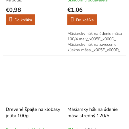
Na dotaz
Skladom u dodávateľa
€0,98
€1,06
Do košíka
Do košíka
Mäsiarsky hák na údenie mäsa
100/4 malý_x005F_x000D_
Mäsiarsky hák na zavesenie
kúskov mäsa._x005F_x000D_
Ideálne na údenie.
Drevené špajle na klobásy
Mäsiarsky hák na údenie
jelita 100g
mäsa stredný 120/5