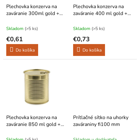
o
d
Plechovka konzerva na
Plechovka konzerva na
v
u
zaváranie 300ml gold +
zaváranie 400 ml gold +
k
viečko ľahko otvárateľné
viečko ľahko otvárateľné
t
Skladom
(>5 ks)
Skladom
(>5 ks)
o
€0,61
€0,73
v
Do košíka
Do košíka
Plechovka konzerva na
Prítlačné sítko na uhorky
zaváranie 850 ml gold +
zaváraniny fi100 mm
viečko ľahko otvárateľné
Skladom
(>5 ks)
Skladom u dodávateľa