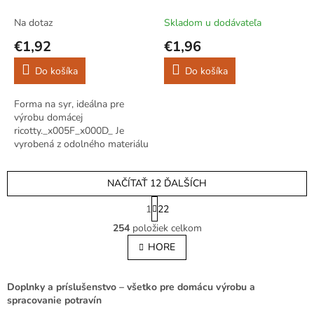
Na dotaz
Skladom u dodávateľa
€1,92
€1,96
Do košíka
Do košíka
Forma na syr, ideálna pre
výrobu domácej
ricotty._x005F_x000D_ Je
vyrobená z odolného materiálu
a je schválená pre styk s
potravinami.
NAČÍTAŤ 12 ĎALŠÍCH
S
1
22
t
O
r
254
položiek celkom
v
á
l
HORE
n
á
k
o
d
v
a
Doplnky a príslušenstvo – všetko pre domácu výrobu a
a
c
spracovanie potravín
n