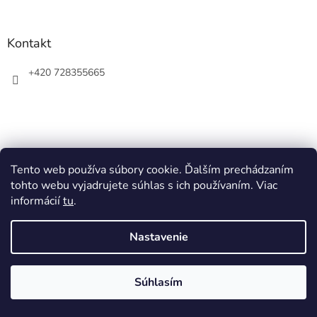
Kontakt
+420 728355665
Tento web používa súbory cookie. Ďalším prechádzaním
tohto webu vyjadrujete súhlas s ich používaním. Viac
informácií
tu
.
Vytvoril Shoptet
Nastavenie
Copyright 2026
Ziner
. Všetky práva vyhradené.
Súhlasím