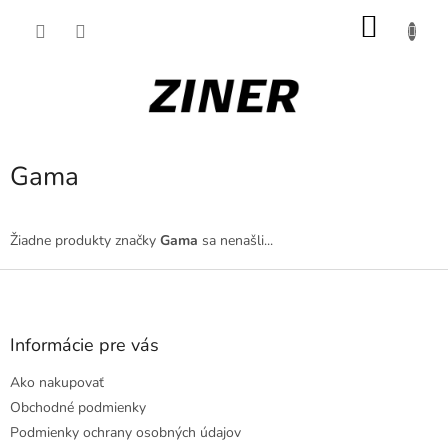
Prejsť
NÁKU
na
obsah
KOŠÍK
Gama
Žiadne produkty značky
Gama
sa nenašli...
Z
á
p
ä
Informácie pre vás
t
Ako nakupovať
i
e
Obchodné podmienky
Podmienky ochrany osobných údajov