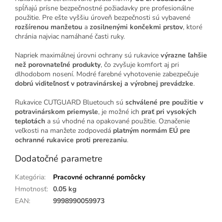
spĺňajú prísne bezpečnostné požiadavky pre profesionálne
použitie. Pre ešte vyššiu úroveň bezpečnosti sú vybavené
rozšírenou manžetou
a
zosilnenými končekmi prstov
, ktoré
chránia najviac namáhané časti ruky.
Napriek maximálnej úrovni ochrany sú rukavice
výrazne ľahšie
než porovnateľné produkty
, čo zvyšuje komfort aj pri
dlhodobom nosení. Modré farebné vyhotovenie zabezpečuje
dobrú viditeľnosť v potravinárskej a výrobnej prevádzke
.
Rukavice CUTGUARD Bluetouch sú
schválené pre použitie v
potravinárskom priemysle
, je možné ich
prať pri vysokých
teplotách
a sú vhodné na opakované použitie. Označenie
veľkosti na manžete zodpovedá
platným normám EÚ pre
ochranné rukavice proti prerezaniu
.
Dodatočné parametre
Kategória
:
Pracovné ochranné pomôcky
Hmotnosť
:
0.05 kg
EAN
:
9998990059973