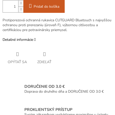
Pridať do košíka
Protiporezová ochranná rukavica CUTGUARD Bluetouch s najvyššou
ochranou proti prerezaniu (úroveň F), výbornou citlivosťou a
certifikáciou pre potravinársky priemysel.
Detailné informácie
OPÝTAŤ SA
ZDIEĽAŤ
DORUČENIE OD 3.0 €
Doprava do druhého dňa a DORUČENIE OD 3.0 €
PROKLIENTSKÝ PRÍSTUP
Svojim zákazníkom vychádzame maximálne v ústrety.