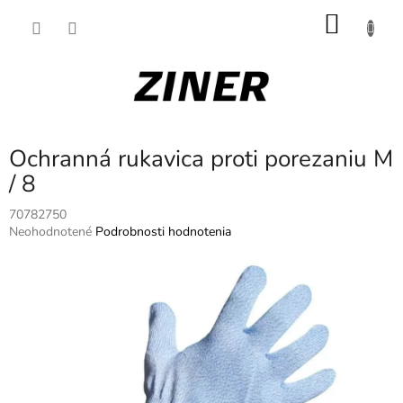
Prejsť
NÁKU
na
obsah
KOŠÍK
Ochranná rukavica proti porezaniu M
/ 8
70782750
Priemerné
Neohodnotené
Podrobnosti hodnotenia
hodnotenie
produktu
je
0,0
z
5
hviezdičiek.