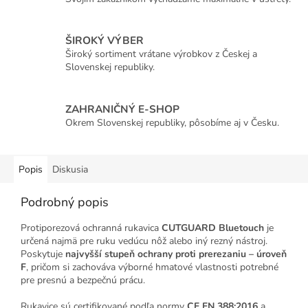
ŠIROKÝ VÝBER
Široký sortiment vrátane výrobkov z Českej a
Slovenskej republiky.
ZAHRANIČNÝ E-SHOP
Okrem Slovenskej republiky, pôsobíme aj v Česku.
Popis
Diskusia
Podrobný popis
Protiporezová ochranná rukavica
CUTGUARD Bluetouch
je
určená najmä pre ruku vedúcu nôž alebo iný rezný nástroj.
Poskytuje
najvyšší stupeň ochrany proti prerezaniu – úroveň
F
, pričom si zachováva výborné hmatové vlastnosti potrebné
pre presnú a bezpečnú prácu.
Rukavice sú certifikované podľa normy
CE EN 388:2016
a