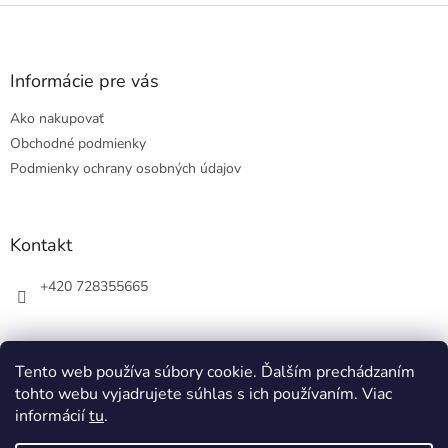
Z
á
p
ä
Informácie pre vás
t
Ako nakupovať
i
e
Obchodné podmienky
Podmienky ochrany osobných údajov
Kontakt
+420 728355665
Tento web používa súbory cookie. Ďalším prechádzaním
tohto webu vyjadrujete súhlas s ich používaním. Viac
informácií
tu
.