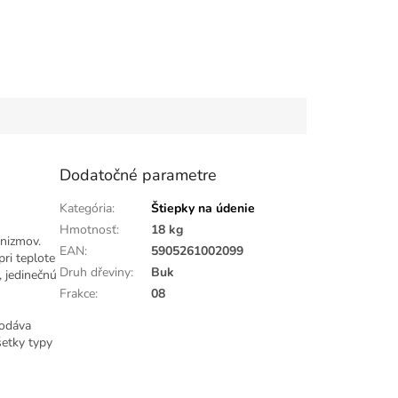
Dodatočné parametre
Kategória
:
Štiepky na údenie
Hmotnosť
:
18 kg
anizmov.
EAN
:
5905261002099
pri teplote
Druh dřeviny
:
Buk
 jedinečnú
Frakce
:
08
Dodáva
šetky typy