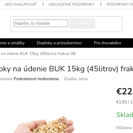
AKO NAKUPOVAŤ
OBCHODNÉ PODMIENKY
PODMIENKY 
HĽADAŤ
enie a omáčky
Doplnky a príslušenstvo
Pre chovateľov
 na údenie BUK 15kg (45litrov) frakcie 08
pky na údenie BUK 15kg (45litrov) fra
né
notené
Podrobnosti hodnotenia
Značka:
Jelux
nie
€22
u
Jednotko
€1,53 / 1
cena:
Sklad
ek.
Môžeme d