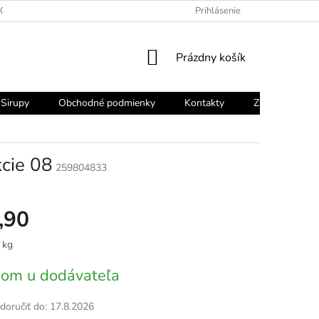
OCHRANY OSOBNÝCH ÚDAJOV
Prihlásenie
NÁKUPNÝ
Prázdny košík
KOŠÍK
Sirupy
Obchodné podmienky
Kontakty
Značky
kcie 08
259804833
,90
vá
 kg
om u dodávateľa
oručiť do:
17.8.2026