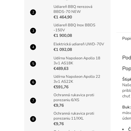
Udiareň BBQ nerezová
BBDS-70 NEW
€1 464,90
Udiareň BBQ Inox BBDS
-150V
€1 900,08
Popi
Elektrická udiareň UWD-70V
€1 092,08
Pod
Udírna Napoleon Apollo 18
3v1 AS18K
Pop
€489,63
Udírna Napoleon Apollo 22
Štip
3v1 AS22K
Naše
€591,76
prib
Ochranná rukavica proti
chuť
porezaniu 6/XS
€9,76
Buk:
mäsu
Ochranná rukavica proti
úden
porezaniu 11/XXL
€9,76
Č