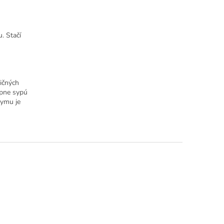
. Stačí
dičných
upne sypú
dymu je