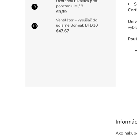
Ochranná rukavica proti
S
porezaniu M / 8
Cert
€9,39
Ventilátor – vysúšač do
Univ
udiarne Borniak BFD10
vybr
€47,67
Použ
Z
á
p
ä
t
Informác
i
e
Ako nakup