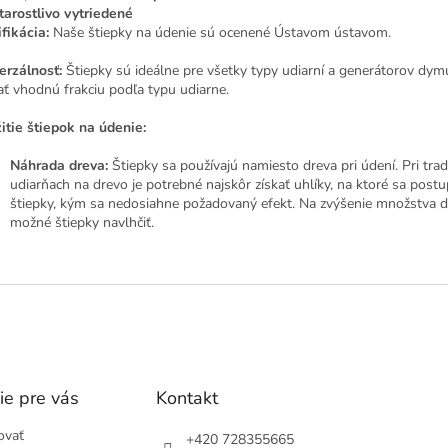
tarostlivo vytriedené
ifikácia:
Naše štiepky na údenie sú ocenené Ústavom ústavom.
erzálnosť:
Štiepky sú ideálne pre všetky typy udiarní a generátorov dymu
ať vhodnú frakciu podľa typu udiarne.
itie štiepok na údenie:
Náhrada dreva:
Štiepky sa používajú namiesto dreva pri údení. Pri tra
udiarňach na drevo je potrebné najskôr získať uhlíky, na ktoré sa post
štiepky, kým sa nedosiahne požadovaný efekt. Na zvýšenie množstva 
možné štiepky navlhčiť.
ie pre vás
Kontakt
ovať
+420 728355665