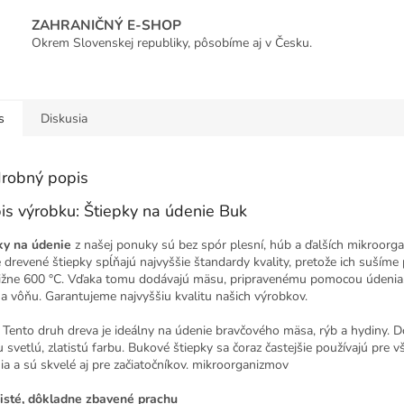
ZAHRANIČNÝ E-SHOP
Okrem Slovenskej republiky, pôsobíme aj v Česku.
s
Diskusia
robný popis
is výrobku: Štiepky na údenie Buk
ky na údenie
z našej ponuky sú bez spór plesní, húb a ďalších mikroorg
 drevené štiepky spĺňajú najvyššie štandardy kvality, pretože ich sušíme 
ližne 600 °C. Vďaka tomu dodávajú mäsu, pripravenému pomocou údenia,
 a vôňu. Garantujeme najvyššiu kvalitu našich výrobkov.
Tento druh dreva je ideálny na údenie bravčového mäsa, rýb a hydiny. 
 svetlú, zlatistú farbu. Bukové štiepky sa čoraz častejšie používajú pre v
ia a sú skvelé aj pre začiatočníkov. mikroorganizmov
isté, dôkladne zbavené prachu