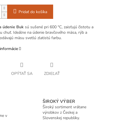
Pridať do košíka
a údenie Buk
sú sušené pri 600 °C, zaisťujú čistotu a
cu chuť. Ideálne na údenie bravčového mäsa, rýb a
odávajú mäsu svetlú zlatistú farbu.
informácie
OPÝTAŤ SA
ZDIEĽAŤ
ŠIROKÝ VÝBER
Široký sortiment vrátane
výrobkov z Českej a
ne v
Slovenskej republiky.