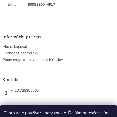
EAN
:
9998990044917
Z
á
p
ä
Informácie pre vás
t
Ako nakupovať
i
e
Obchodné podmienky
Podmienky ochrany osobných údajov
Kontakt
+420 728355665
Tento web používa súbory cookie. Ďalším prechádzaním