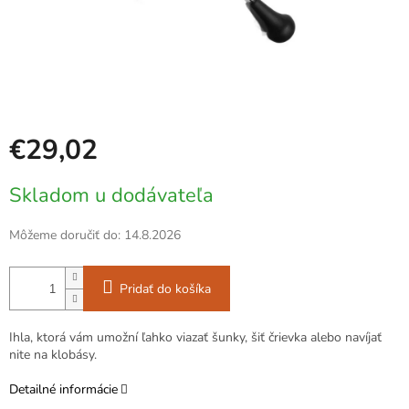
€29,02
Jednotková
Skladom u dodávateľa
cena:
Môžeme doručiť do:
14.8.2026
Pridať do košíka
Ihla, ktorá vám umožní ľahko viazať šunky, šiť črievka alebo navíjať
nite na klobásy.
Detailné informácie