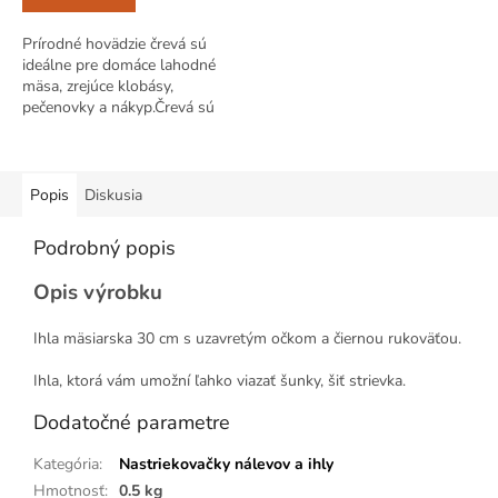
Prírodné hovädzie črevá sú
ideálne pre domáce lahodné
mäsa, zrejúce klobásy,
pečenovky a nákyp.Črevá sú
skvelé na varenie, údenie aj
grilovanie.
Popis
Diskusia
Podrobný popis
Opis výrobku
Ihla mäsiarska 30 cm s uzavretým očkom a čiernou rukoväťou.
Ihla, ktorá vám umožní ľahko viazať šunky, šiť strievka.
Dodatočné parametre
Kategória
:
Nastriekovačky nálevov a ihly
Hmotnosť
:
0.5 kg