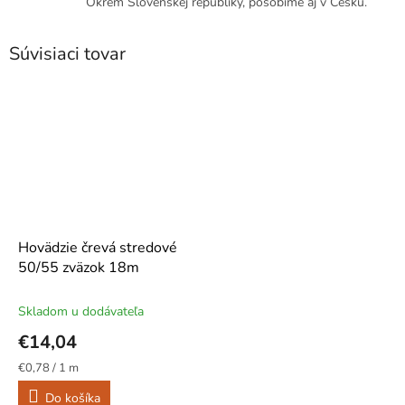
Okrem Slovenskej republiky, pôsobíme aj v Česku.
Súvisiaci tovar
Hovädzie črevá stredové
50/55 zväzok 18m
Skladom u dodávateľa
€14,04
Jednotková
€0,78 / 1 m
cena:
Do košíka