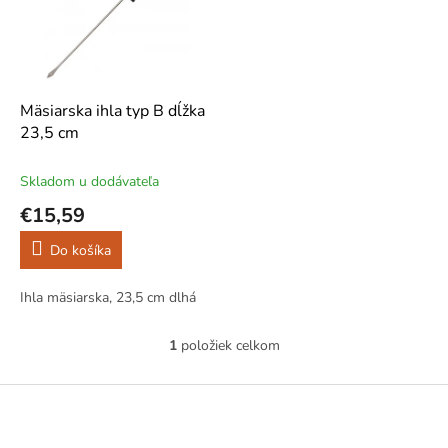
i
p
s
r
p
o
r
d
o
u
d
k
Mäsiarska ihla typ B dĺžka
u
t
23,5 cm
k
o
t
v
Skladom u dodávateľa
o
€15,59
v
Do košíka
Ihla mäsiarska, 23,5 cm dlhá
1
položiek celkom
O
v
l
Z
á
á
d
p