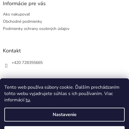
a
ä
Informácie pre vás
c
t
i
Ako nakupovať
i
e
e
p
Obchodné podmienky
r
Podmienky ochrany osobných údajov
v
k
y
v
Kontakt
ý
p
+420 728355665
i
s
u
Tento web používa súbory cookie. Ďalším prechádzaním
tohto webu vyjadrujete súhlas s ich používaním. Viac
informácií
tu
.
Nastavenie
Vytvoril Shoptet