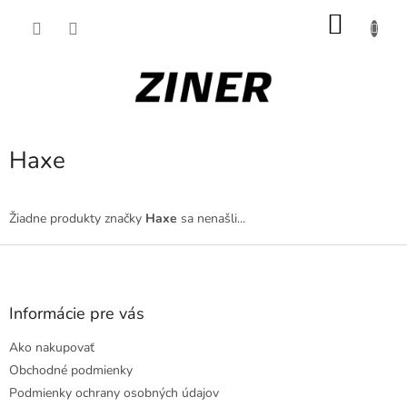
Prejsť
NÁKU
na
obsah
KOŠÍK
Haxe
Žiadne produkty značky
Haxe
sa nenašli...
Z
á
p
ä
Informácie pre vás
t
Ako nakupovať
i
e
Obchodné podmienky
Podmienky ochrany osobných údajov