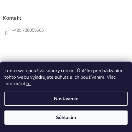
Kontakt
+420 728355665
Tento web používa súbory cookie. Ďalším prechádzaním
tohto webu vyjadrujete súhlas s ich používaním. Viac
informácií
tu
.
Vytvoril Shoptet
Nastavenie
Copyright 2026
Ziner
. Všetky práva vyhradené.
Súhlasím