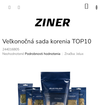
Prejsť
NÁKU
na
obsah
KOŠÍK
Veľkonočná sada korenia TOP10
244016805
Priemerné
Neohodnotené
Podrobnosti hodnotenia
Značka:
Jelux
hodnotenie
produktu
je
0,0
z
5
hviezdičiek.