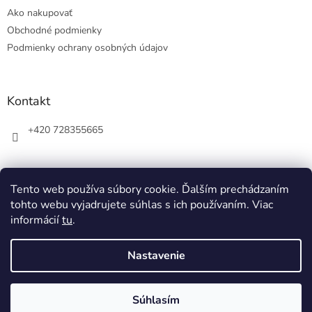
t
Ako nakupovať
i
e
Obchodné podmienky
Podmienky ochrany osobných údajov
Kontakt
+420 728355665
Tento web používa súbory cookie. Ďalším prechádzaním
tohto webu vyjadrujete súhlas s ich používaním. Viac
informácií
tu
.
Nastavenie
Vytvoril Shoptet
Súhlasím
Copyright 2026
Ziner
. Všetky práva vyhradené.