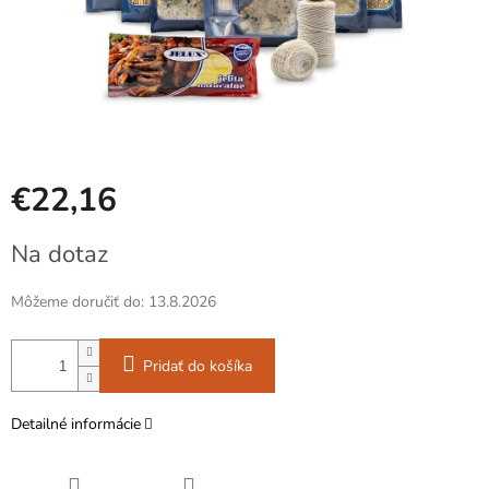
€22,16
Jednotková
Na dotaz
cena:
Môžeme doručiť do:
13.8.2026
Pridať do košíka
Detailné informácie