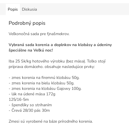
Popis
Diskusia
Podrobný popis
Veľkonočná sada pre fjnašmekrov.
Vybraná sada korenia a doplnkov na klobásy a údeniny
špeciálne na Veľkú noc!
Iba 25 Sk/kg hotového výrobku (bez mäsa). Toľko stojí
príprava domáceho. obsahuje nasledujúce prvky:
- zmes korenia na firemnú klobásu 50g.
- zmes korenia na bielu klobásu 50g.
- zmes korenia na klobásu Gajowy 100g.
- lák na údené mäsa 172g
125/16-5m
- špendlíky so strihaním
- Črevá 28/30 pás 30m
Zmesi sú vyrobené na báze prírodného korenia.