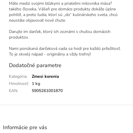
Máte medzi svojimi blízkymi a priateľmi milovníka mäsa?️
takého človeka. Vášeň pre domáce produkty dokáže úplne
pohltiť, a preto ľudia, ktorí sú „do“ kulinárskeho sveta, chcú
neustále objavovať nové chute.
Darujte im darček, ktorý ich zoznámi s chuťou domácich
produktov.
Nami ponúkaná darčeková sada sa hodí pre každú príležitosť.
To je skvelý nápad - originálny a vždy trefný!
Dodatočné parametre
Kategória
:
Zmesi korenia
Hmotnosť
:
1 kg
EAN
:
5905261001870
Z
á
p
ä
Informácie pre vás