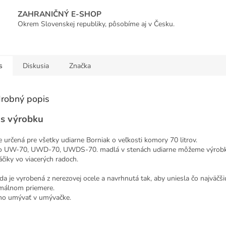
ZAHRANIČNÝ E-SHOP
Okrem Slovenskej republiky, pôsobíme aj v Česku.
s
Diskusia
Značka
robný popis
s výrobku
je určená pre všetky udiarne Borniak o veľkosti komory 70 litrov.
o UW-70, UWD-70, UWDS-70. madlá v stenách udiarne môžeme výrobky
áčiky vo viacerých radoch.
da je vyrobená z nerezovej ocele a navrhnutá tak, aby uniesla čo najväčši
málnom priemere.
o umývať v umývačke.