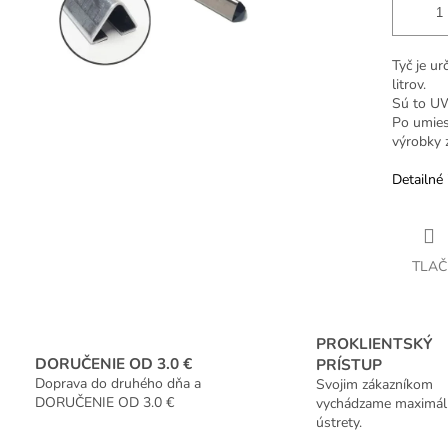
Tyč je u
litrov.
Sú to U
Po umies
výrobky z
Detailné 
TLAČ
PROKLIENTSKÝ
DORUČENIE OD 3.0 €
PRÍSTUP
Doprava do druhého dňa a
Svojim zákazníkom
DORUČENIE OD 3.0 €
vychádzame maximál
ústrety.