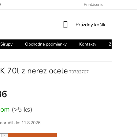
OCHRANY OSOBNÝCH ÚDAJOV
Prihlásenie
NÁKUPNÝ
Prázdny košík
KOŠÍK
Sirupy
Obchodné podmienky
Kontakty
Značky
 70l z nerez ocele
70782707
86
vá
dom
(>5 ks)
oručiť do:
11.8.2026