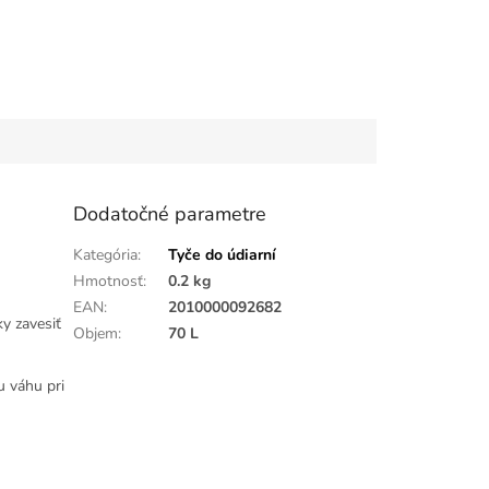
Dodatočné parametre
Kategória
:
Tyče do údiarní
Hmotnosť
:
0.2 kg
EAN
:
2010000092682
 zavesiť
Objem
:
70 L
u váhu pri