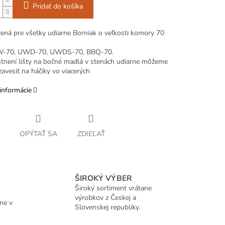
Pridať do košíka
rčená pre všetky udiarne Borniak o veľkosti komory 70
W-70, UWD-70, UWDS-70, BBQ-70.
tnení lišty na bočné madlá v stenách udiarne môžeme
avesiť na háčiky vo viacerých
informácie
OPÝTAŤ SA
ZDIEĽAŤ
ŠIROKÝ VÝBER
Široký sortiment vrátane
výrobkov z Českej a
ne v
Slovenskej republiky.