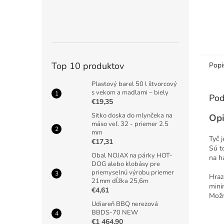
Top 10 produktov
Popi
Plastový barel 50 l štvorcový
s vekom a madlami – biely
Pod
€19,35
Sitko doska do mlynčeka na
Opi
mäso veľ. 32 - priemer 2.5
mm
Tyč 
€17,31
Sú t
Obal NOJAX na párky HOT-
na h
DOG alebo klobásy pre
priemyselnú výrobu priemer
Hraz
21mm dĺžka 25,6m
mini
€4,61
Možn
Udiareň BBQ nerezová
BBDS-70 NEW
€1 464,90