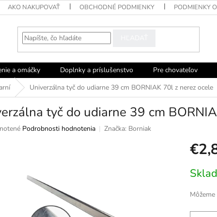
AKO NAKUPOVAŤ
OBCHODNÉ PODMIENKY
PODMIENKY 
HĽADAŤ
enie a omáčky
Doplnky a príslušenstvo
Pre chovateľov
arní
Univerzálna tyč do udiarne 39 cm BORNIAK 70l z nerez ocele
erzálna tyč do udiarne 39 cm BORNIAK
né
notené
Podrobnosti hodnotenia
Značka:
Borniak
nie
€2,
u
Jednotko
Skla
cena:
ek.
Môžeme d