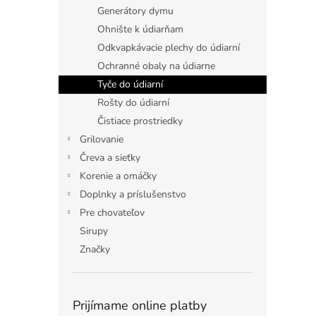
Generátory dymu
Ohnište k údiarňam
Odkvapkávacie plechy do údiarní
Ochranné obaly na údiarne
Tyče do údiarní
Rošty do údiarní
Čistiace prostriedky
Grilovanie
Čreva a sieťky
Korenie a omáčky
Doplnky a príslušenstvo
Pre chovateľov
Sirupy
Značky
Prijímame online platby