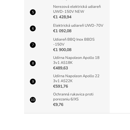
Nerezová elektrická udiareň
UWD-150V NEW
€1 428,94
Elektrická udiareň UWD-70V
€1 092,08
Udiareň BBQ Inox BBDS
-150V
€1 900,08
Udírna Napoleon Apollo 18
3v1 AS18K
€489,63
Udírna Napoleon Apollo 22
3v1 AS22K
€591,76
Ochranná rukavica proti
porezaniu 6/XS
€9,76
Z
á
p