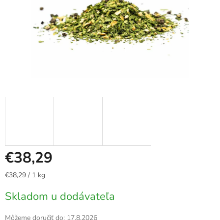
€38,29
Jednotková
€38,29 / 1 kg
cena:
Skladom u dodávateľa
Môžeme doručiť do:
17.8.2026