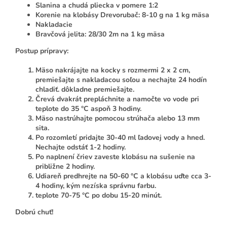
Slanina a chudá pliecka v pomere 1:2
Korenie na klobásy Drevorubač: 8-10 g na 1 kg mäsa
Nakladacie
Bravčová jelita: 28/30 2m na 1 kg mäsa
Postup prípravy
:
Mäso nakrájajte na kocky s rozmermi 2 x 2 cm,
premiešajte s nakladacou soľou a nechajte 24 hodín
chladiť. dôkladne premiešajte.
Črevá dvakrát prepláchnite a namočte vo vode pri
teplote do 35 °C aspoň 3 hodiny.
Mäso nastrúhajte pomocou strúhača alebo 13 mm
sita.
Po rozomletí pridajte 30-40 ml ľadovej vody a hned.
Nechajte odstáť 1-2 hodiny.
Po naplnení čriev zaveste klobásu na sušenie na
približne 2 hodiny.
Udiareň predhrejte na 50-60 °C a klobásu uďte cca 3-
4 hodiny, kým nezíska správnu farbu.
teplote 70-75 °C po dobu 15-20 minút.
Dobrú chuť!