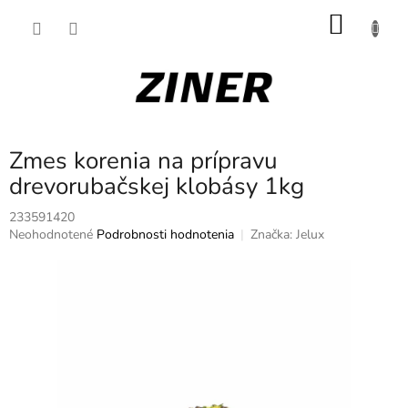
Prejsť
NÁKU
na
obsah
KOŠÍK
Zmes korenia na prípravu
drevorubačskej klobásy 1kg
233591420
Priemerné
Neohodnotené
Podrobnosti hodnotenia
Značka:
Jelux
hodnotenie
produktu
je
0,0
z
5
hviezdičiek.