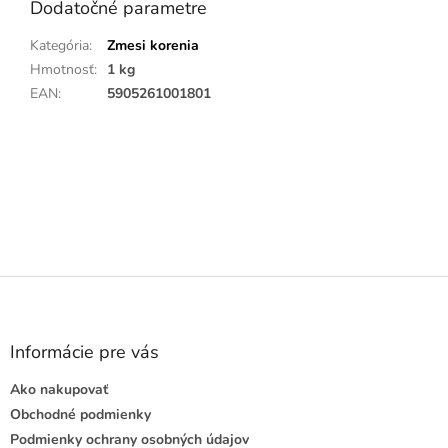
Dodatočné parametre
Kategória
:
Zmesi korenia
Hmotnosť
:
1 kg
EAN
:
5905261001801
Buďte prvý, kto napíše príspevok k tejto položke.
PRIDAŤ KOMENTÁR
Z
á
p
ä
Informácie pre vás
t
Ako nakupovať
i
e
Obchodné podmienky
Podmienky ochrany osobných údajov