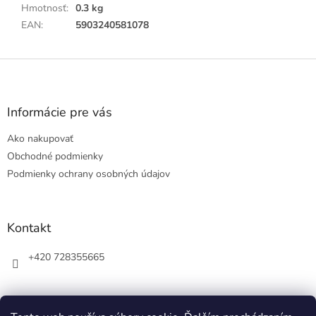
Hmotnosť
:
0.3 kg
EAN
:
5903240581078
Z
á
p
ä
Informácie pre vás
t
Ako nakupovať
i
e
Obchodné podmienky
Podmienky ochrany osobných údajov
Kontakt
+420 728355665