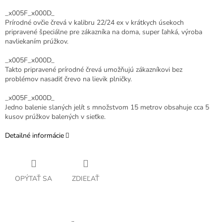
_x005F_x000D_
Prírodné ovčie črevá v kalibru 22/24 ex v krátkych úsekoch
pripravené špeciálne pre zákazníka na doma, super ľahká, výroba
navliekaním prúžkov.
_x005F_x000D_
Takto pripravené prírodné črevá umožňujú zákazníkovi bez
problémov nasadiť črevo na lievik plničky.
_x005F_x000D_
Jedno balenie slaných jelít s množstvom 15 metrov obsahuje cca 5
kusov prúžkov balených v sieťke.
Detailné informácie
OPÝTAŤ SA
ZDIEĽAŤ