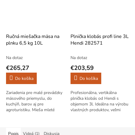
Ručná miešačka mäsa na
Plnička klobás profi line 3L
plnku 6,5 kg 10L
Hendi 282571
Na dotaz
Na dotaz
€265,27
€203,59
Do košíka
Do košíka
Zariadenia pre malé prevádzky
Profesionálna, vertikálna
mäsového priemyslu, do
plnička klobás od Hendi s
kuchýň, barov aj pre
objemom 3l. Ideálna na výrobu
agroturistiku. Mieša mleté ​​
vlastných produktov, veľmi
mäso s ďalšími prísadami, ako
pohodlné a jednoduché
je korenie pre pridanie plnky do
použitie. Vysoko kvalitné
údenín.
zariadenie na...
Popis
Videá (1)
Diskusia