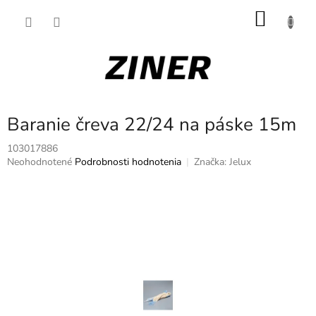
Prejsť
NÁKU
na
obsah
KOŠÍK
Baranie čreva 22/24 na páske 15m
103017886
Priemerné
Neohodnotené
Podrobnosti hodnotenia
Značka:
Jelux
hodnotenie
produktu
je
0,0
z
5
hviezdičiek.