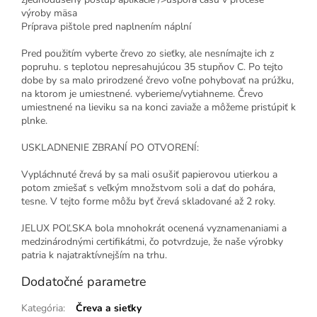
výroby mäsa
Príprava pištole pred naplnením náplní
Pred použitím vyberte črevo zo sieťky, ale nesnímajte ich z
popruhu. s teplotou nepresahujúcou 35 stupňov C. Po tejto
dobe by sa malo prirodzené črevo voľne pohybovať na prúžku,
na ktorom je umiestnené. vyberieme/vytiahneme. Črevo
umiestnené na lieviku sa na konci zaviaže a môžeme pristúpiť k
plnke.
USKLADNENIE ZBRANÍ PO OTVORENÍ:
Vypláchnuté črevá by sa mali osušiť papierovou utierkou a
potom zmiešať s veľkým množstvom soli a dať do pohára,
tesne. V tejto forme môžu byť črevá skladované až 2 roky.
JELUX POĽSKA bola mnohokrát ocenená vyznamenaniami a
medzinárodnými certifikátmi, čo potvrdzuje, že naše výrobky
patria k najatraktívnejším na trhu.
Dodatočné parametre
Kategória
:
Čreva a sieťky