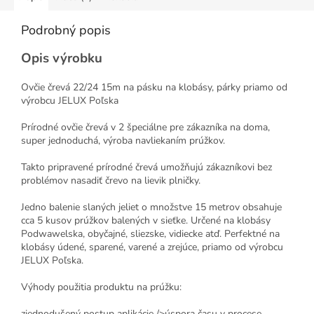
Podrobný popis
Opis výrobku
Ovčie črevá 22/24 15m na pásku na klobásy, párky priamo od
výrobcu JELUX Poľska
Prírodné ovčie črevá v 2 špeciálne pre zákazníka na doma,
super jednoduchá, výroba navliekaním prúžkov.
Takto pripravené prírodné črevá umožňujú zákazníkovi bez
problémov nasadiť črevo na lievik plničky.
Jedno balenie slaných jeliet o množstve 15 metrov obsahuje
cca 5 kusov prúžkov balených v sieťke. Určené na klobásy
Podwawelska, obyčajné, sliezske, vidiecke atď. Perfektné na
klobásy údené, sparené, varené a zrejúce, priamo od výrobcu
JELUX Poľska.
Výhody použitia produktu na prúžku:
zjednodušený postup aplikácie />úspora času v procese