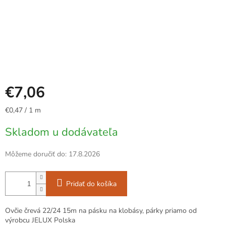
€7,06
Jednotková
€0,47 / 1 m
cena:
Skladom u dodávateľa
Môžeme doručiť do:
17.8.2026
Pridať do košíka
Ovčie črevá 22/24 15m na pásku na klobásy, párky priamo od
výrobcu JELUX Polska