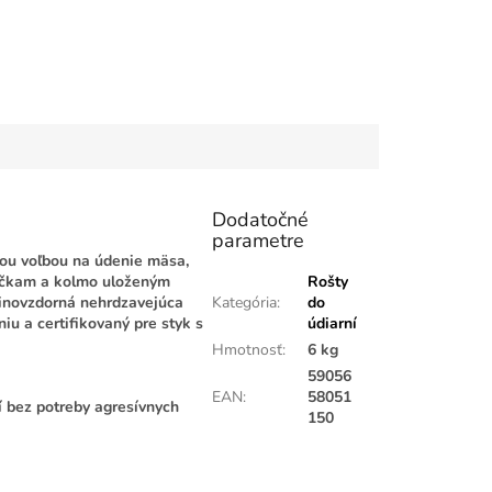
Dodatočné
parametre
nou voľbou na údenie mäsa,
riečkam a kolmo uloženým
Rošty
linovzdorná nehrdzavejúca
Kategória
:
do
u a certifikovaný pre styk s
údiarní
Hmotnosť
:
6 kg
59056
EAN
:
58051
í bez potreby agresívnych
150