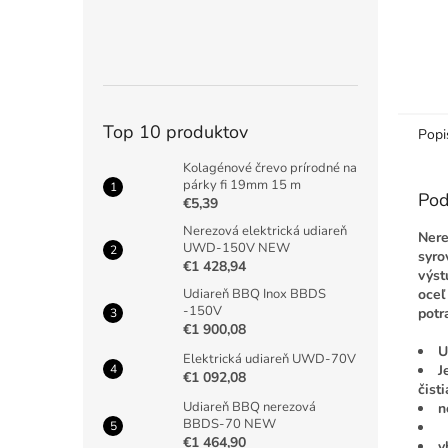
Top 10 produktov
Popi
Kolagénové črevo prírodné na
párky fi 19mm 15 m
Pod
€5,39
Nerezová elektrická udiareň
Nere
UWD-150V NEW
syro
€1 428,94
výst
oceľ
Udiareň BBQ Inox BBDS
-150V
potr
€1 900,08
U
Elektrická udiareň UWD-70V
J
€1 092,08
čist
Udiareň BBQ nerezová
n
BBDS-70 NEW
€1 464,90
v