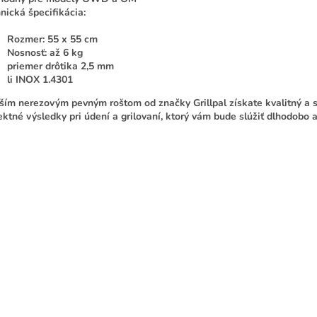
nická špecifikácia:
Rozmer: 55 x 55 cm
Nosnosť: až 6 kg
priemer drôtika 2,5 mm
li INOX 1.4301
ším nerezovým pevným roštom od značky Grillpal získate kvalitný a s
ektné výsledky pri údení a grilovaní, ktorý vám bude slúžiť dlhodobo 
rvý, kto napíše príspevok k tejto položke.
AŤ KOMENTÁR