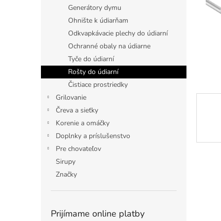
Generátory dymu
Ohnište k údiarňam
Odkvapkávacie plechy do údiarní
Ochranné obaly na údiarne
Tyče do údiarní
Rošty do údiarní
Čistiace prostriedky
Grilovanie
Čreva a sieťky
Korenie a omáčky
Doplnky a príslušenstvo
Pre chovateľov
Sirupy
Značky
Prijímame online platby