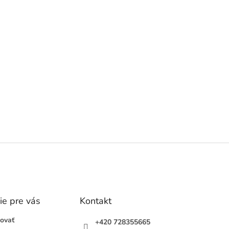
ie pre vás
Kontakt
ovať
+420 728355665