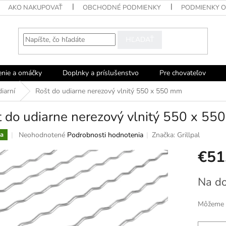
AKO NAKUPOVAŤ
OBCHODNÉ PODMIENKY
PODMIENKY 
HĽADAŤ
enie a omáčky
Doplnky a príslušenstvo
Pre chovateľov
iarní
Rošt do udiarne nerezový vlnitý 550 x 550 mm
 do udiarne nerezový vlnitý 550 x 5
Priemerné
Neohodnotené
Podrobnosti hodnotenia
Značka:
Grillpal
a
hodnotenie
€51
produktu
je
0,0
Jednotko
Na do
z
cena:
5
hviezdičiek.
Môžeme d