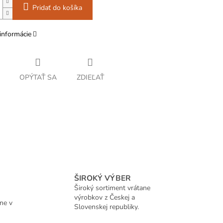
Pridať do košíka
informácie
OPÝTAŤ SA
ZDIEĽAŤ
ŠIROKÝ VÝBER
Široký sortiment vrátane
výrobkov z Českej a
ne v
Slovenskej republiky.