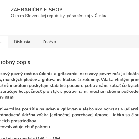
ZAHRANIČNÝ E-SHOP
Okrem Slovenskej republiky, pôsobíme aj v Česku.
s
Diskusia
Značka
robný popis
zový pevný rošt na údenie a grilovanie: nerezový pevný rošt je ideál
v, morských plodov a grilovanie klobás či zeleniny. Vďaka vlnitým p
užným prútom poskytuje stabilnú podporu potravinám, zatiaľ čo kyse
 zaručuje bezpečnosť pre styk s potravinami. mechanickému poškodeni
avinami
niverzálne použitie na údenie, grilovanie alebo ako ochrana v udiarni
ednoduchá údržba vďaka jedinečnej povrchovej úprave - ľahko sa čist
iacich prostriedkov
eovplyvňuje chuť pokrmu
hodný pre modely OWD a OM