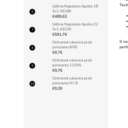
Tech
Udírna Napoleon Apollo 18
3v1 AS18K
€489,63
Udírna Napoleon Apollo 22
3v1 AS22K
€591,76
S na
Ochranná rukavica proti
perf
porezaniu 6/XS
€9,76
Ochranná rukavica proti
porezaniu 11/XXL
€9,76
Ochranná rukavica proti
porezaniu M / 8
Buďte p
€9,39
PRID