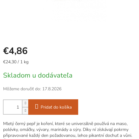
€4,86
Jednotková
€24,30 / 1 kg
cena:
Skladom u dodávateľa
Môžeme doručiť do:
17.8.2026
Pridať do košíka
Mletý černý pepř je koření, které se univerzálně používá na maso,
polévky, omáčky, vývary, marinády a sýry. Díky ní získávají pokrmy
připravované každý den požadovanou, lehce pikantní dochuť a vůni.