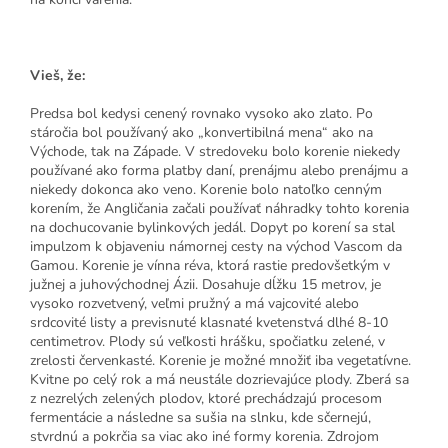
Vieš, že:
Predsa bol kedysi cenený rovnako vysoko ako zlato. Po
stáročia bol používaný ako „konvertibilná mena“ ako na
Východe, tak na Západe. V stredoveku bolo korenie niekedy
používané ako forma platby daní, prenájmu alebo prenájmu a
niekedy dokonca ako veno. Korenie bolo natoľko cenným
korením, že Angličania začali používať náhradky tohto korenia
na dochucovanie bylinkových jedál. Dopyt po korení sa stal
impulzom k objaveniu námornej cesty na východ Vascom da
Gamou. Korenie je vínna réva, ktorá rastie predovšetkým v
južnej a juhovýchodnej Ázii. Dosahuje dĺžku 15 metrov, je
vysoko rozvetvený, veľmi pružný a má vajcovité alebo
srdcovité listy a previsnuté klasnaté kvetenstvá dlhé 8-10
centimetrov. Plody sú veľkosti hrášku, spočiatku zelené, v
zrelosti červenkasté. Korenie je možné množiť iba vegetatívne.
Kvitne po celý rok a má neustále dozrievajúce plody. Zberá sa
z nezrelých zelených plodov, ktoré prechádzajú procesom
fermentácie a následne sa sušia na slnku, kde sčernejú,
stvrdnú a pokrčia sa viac ako iné formy korenia. Zdrojom