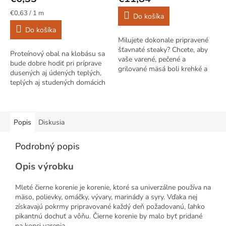
Jednotková
€0,63 / 1 m
Do košíka
cena:
Do košíka
Milujete dokonale pripravené
šťavnaté steaky? Chcete, aby
Proteínový obal na klobásu sa
vaše varené, pečené a
bude dobre hodiť pri príprave
grilované mäsá boli krehké a
dusených aj údených teplých,
delikátne a ich chuť zvýraznená
teplých aj studených domácich
použitým korením a
produktov.
marinádami?...
Popis
Diskusia
Podrobný popis
Opis výrobku
Mleté čierne korenie je korenie, ktoré sa univerzálne používa na
mäso, polievky, omáčky, vývary, marinády a syry. Vďaka nej
získavajú pokrmy pripravované každý deň požadovanú, ľahko
pikantnú dochuť a vôňu. Čierne korenie by malo byť pridané
na konci varenia.