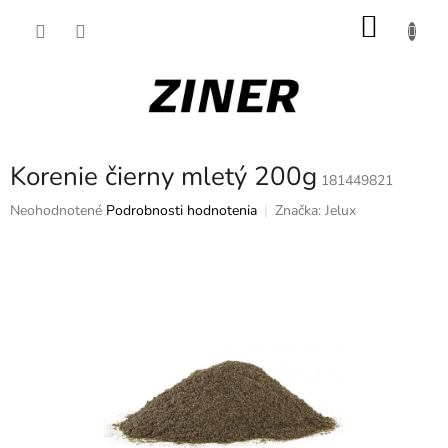
Prejsť
NÁKU
na
obsah
KOŠÍK
Korenie čierny mletý 200g
181449821
Priemerné
Neohodnotené
Podrobnosti hodnotenia
Značka:
Jelux
hodnotenie
produktu
je
0,0
z
5
hviezdičiek.