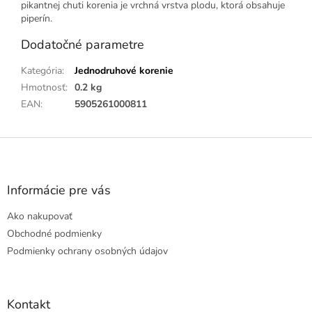
pikantnej chuti korenia je vrchná vrstva plodu, ktorá obsahuje
piperín.
Dodatočné parametre
Kategória
:
Jednodruhové korenie
Hmotnosť
:
0.2 kg
EAN
:
5905261000811
Z
á
p
ä
Informácie pre vás
t
Ako nakupovať
i
e
Obchodné podmienky
Podmienky ochrany osobných údajov
Kontakt