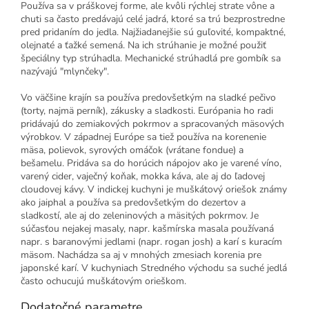
Používa sa v práškovej forme, ale kvôli rýchlej strate vône a
chuti sa často predávajú celé jadrá, ktoré sa trú bezprostredne
pred pridaním do jedla. Najžiadanejšie sú guľovité, kompaktné,
olejnaté a ťažké semená. Na ich strúhanie je možné použiť
špeciálny typ strúhadla. Mechanické strúhadlá pre gombík sa
nazývajú "mlynčeky".
Vo väčšine krajín sa používa predovšetkým na sladké pečivo
(torty, najmä perník), zákusky a sladkosti. Európania ho radi
pridávajú do zemiakových pokrmov a spracovaných mäsových
výrobkov. V západnej Európe sa tiež používa na korenenie
mäsa, polievok, syrových omáčok (vrátane fondue) a
bešamelu. Pridáva sa do horúcich nápojov ako je varené víno,
varený cider, vaječný koňak, mokka káva, ale aj do ľadovej
cloudovej kávy. V indickej kuchyni je muškátový oriešok známy
ako jaiphal a používa sa predovšetkým do dezertov a
sladkostí, ale aj do zeleninových a mäsitých pokrmov. Je
súčasťou nejakej masaly, napr. kašmírska masala používaná
napr. s baranovými jedlami (napr. rogan josh) a karí s kuracím
mäsom. Nachádza sa aj v mnohých zmesiach korenia pre
japonské karí. V kuchyniach Stredného východu sa suché jedlá
často ochucujú muškátovým orieškom.
Dodatočné parametre