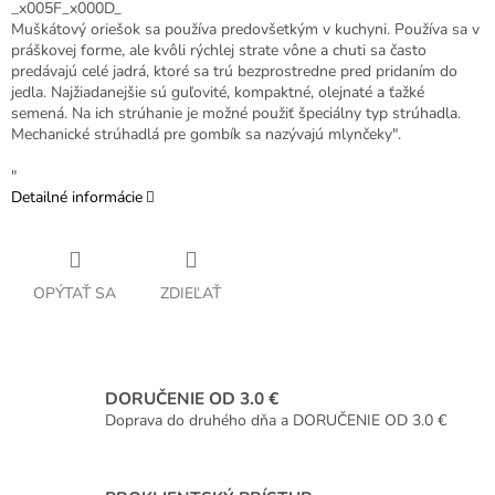
_x005F_x000D_
Muškátový oriešok sa používa predovšetkým v kuchyni. Používa sa v
práškovej forme, ale kvôli rýchlej strate vône a chuti sa často
predávajú celé jadrá, ktoré sa trú bezprostredne pred pridaním do
jedla. Najžiadanejšie sú guľovité, kompaktné, olejnaté a ťažké
semená. Na ich strúhanie je možné použiť špeciálny typ strúhadla.
Mechanické strúhadlá pre gombík sa nazývajú mlynčeky".
"
Detailné informácie
OPÝTAŤ SA
ZDIEĽAŤ
DORUČENIE OD 3.0 €
Doprava do druhého dňa a DORUČENIE OD 3.0 €