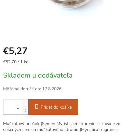
€5,27
Jednotková
€52,70 / 1 kg
cena:
Skladom u dodávateľa
Môžeme doručiť do:
17.8.2026
Pridať do košíka
Muškátový oriešok (Semen Myristicae) - korenie získavané zo
sušených semien muškátového stromu (Myristica fragrans).