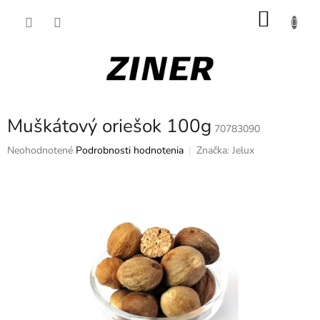
Prejsť
NÁKU
na
obsah
KOŠÍK
Muškátový oriešok 100g
70783090
Priemerné
Neohodnotené
Podrobnosti hodnotenia
Značka:
Jelux
hodnotenie
produktu
je
0,0
z
5
hviezdičiek.