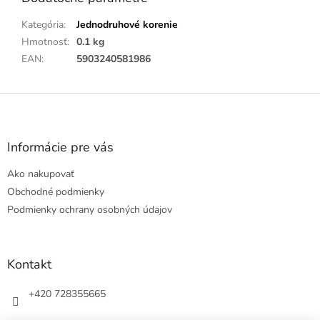
Kategória
:
Jednodruhové korenie
Hmotnosť
:
0.1 kg
EAN
:
5903240581986
Z
á
p
ä
Informácie pre vás
t
Ako nakupovať
i
e
Obchodné podmienky
Podmienky ochrany osobných údajov
Kontakt
+420 728355665