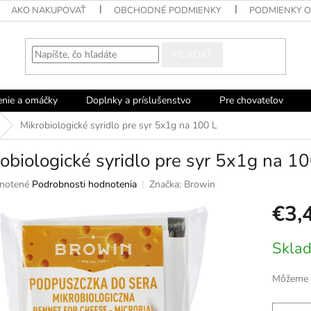
AKO NAKUPOVAŤ
OBCHODNÉ PODMIENKY
PODMIENKY 
HĽADAŤ
enie a omáčky
Doplnky a príslušenstvo
Pre chovateľov
Mikrobiologické syridlo pre syr 5x1g na 100 L
obiologické syridlo pre syr 5x1g na 10
né
notené
Podrobnosti hodnotenia
Značka:
Browin
nie
€3,
u
Jednotko
Sklad
cena:
ek.
Môžeme d