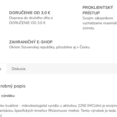
PROKLIENTSKÝ
DORUČENIE OD 3.0 €
PRÍSTUP
Doprava do druhého dňa a
Svojim zákazníkom
DORUČENIE OD 3.0 €
vychádzame maximál
ústrety.
ZAHRANIČNÝ E-SHOP
Okrem Slovenskej republiky, pôsobíme aj v Česku.
s
Diskusia
robný popis
 výrobku
ko kvalitné - mikrobiologické syridlo s aktivitou 2250 IMCU/ml je enzým
entáciou špecifických kmeňov Rhizomucor miehei. Tento výrobok je teda
v!