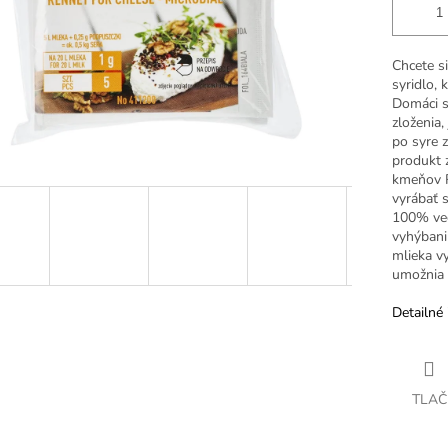
Chcete s
syridlo, 
Domáci s
zloženia,
po syre 
produkt z
kmeňov R
vyrábať s
100% veg
vyhýbani
mlieka vy
umožnia p
Detailné 
TLAČ