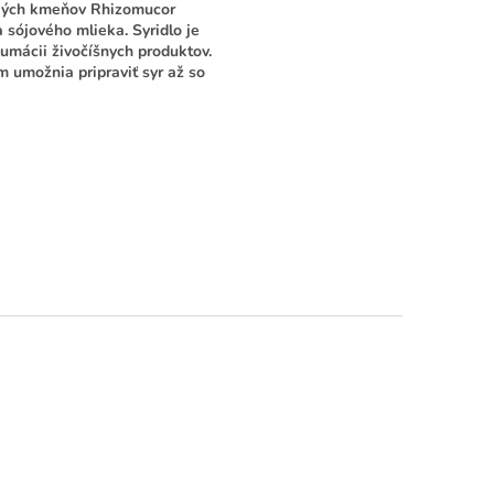
ckých kmeňov Rhizomucor
 sójového mlieka. Syridlo je
umácii živočíšnych produktov.
m umožnia pripraviť syr až so