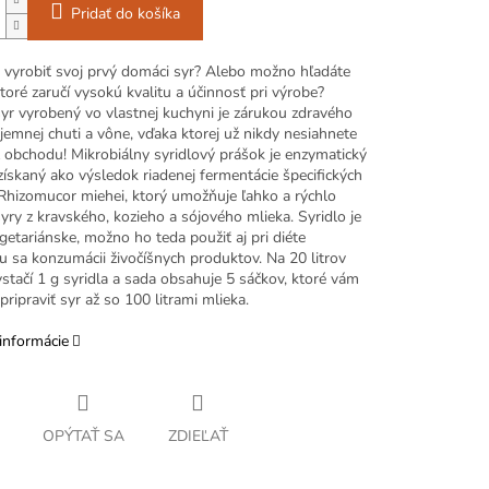
Pridať do košíka
i vyrobiť svoj prvý domáci syr? Alebo možno hľadáte
ktoré zaručí vysokú kvalitu a účinnosť pri výrobe?
yr vyrobený vo vlastnej kuchyni je zárukou zdravého
 jemnej chuti a vône, vďaka ktorej už nikdy nesiahnete
z obchodu! Mikrobiálny syridlový prášok je enzymatický
ískaný ako výsledok riadenej fermentácie špecifických
hizomucor miehei, ktorý umožňuje ľahko a rýchlo
yry z kravského, kozieho a sójového mlieka. Syridlo je
etariánske, možno ho teda použiť aj pri diéte
u sa konzumácii živočíšnych produktov. Na 20 litrov
stačí 1 g syridla a sada obsahuje 5 sáčkov, ktoré vám
ripraviť syr až so 100 litrami mlieka.
informácie
OPÝTAŤ SA
ZDIEĽAŤ