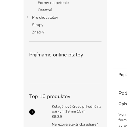
Formy na pečenie
Ostatné
Pre chovateľov
Sirupy
Značky
Prijímame online platby
Popi
Pod
Top 10 produktov
Opis
Kolagénové črevo prírodné na
párky fi 19mm 15 m
Vyso
€5,39
ferm
Nerezová elektrická udiareň
syro