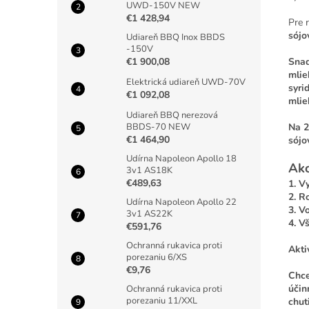
UWD-150V NEW
€1 428,94
Pre 
sójo
Udiareň BBQ Inox BBDS
-150V
€1 900,08
Snad
mlie
Elektrická udiareň UWD-70V
syrid
€1 092,08
mlie
Udiareň BBQ nerezová
BBDS-70 NEW
Na 2
€1 464,90
sójo
Udírna Napoleon Apollo 18
Ako
3v1 AS18K
€489,63
1. V
2. R
Udírna Napoleon Apollo 22
3. V
3v1 AS22K
4. V
€591,76
Ochranná rukavica proti
Akti
porezaniu 6/XS
€9,76
Chce
účin
Ochranná rukavica proti
porezaniu 11/XXL
chut