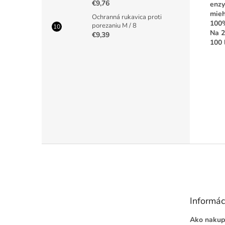
€9,76
enzy
mieh
Ochranná rukavica proti
100%
porezaniu M / 8
Na 2
€9,39
100 
Buďte p
PRID
Z
á
p
ä
t
Informác
i
e
Ako nakup