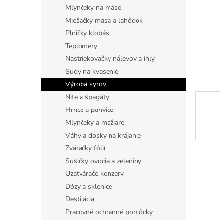
Mlynčeky na mäso
Miešačky mäsa a lahôdok
Plničky klobás
Teplomery
Nastriekovačky nálevov a ihly
Sudy na kvasenie
Výroba syrov
Nite a špagáty
Hrnce a panvice
Mlynčeky a mažiare
Váhy a dosky na krájanie
Zváračky fólií
Sušičky ovocia a zeleniny
Uzatvárače konzerv
Dózy a sklenice
Destilácia
Pracovné ochranné pomôcky