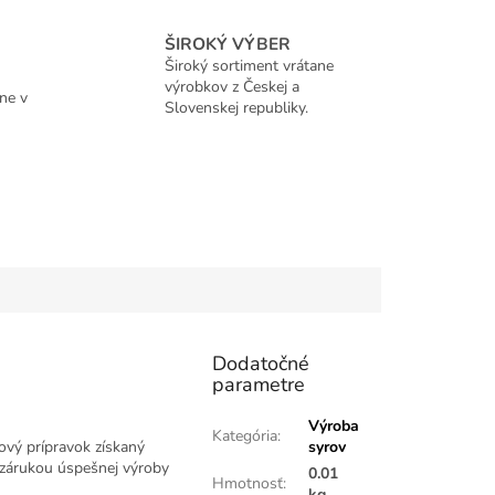
ŠIROKÝ VÝBER
Široký sortiment vrátane
výrobkov z Českej a
ne v
Slovenskej republiky.
Dodatočné
parametre
Výroba
Kategória
:
ový prípravok získaný
syrov
 zárukou úspešnej výroby
0.01
Hmotnosť
:
kg