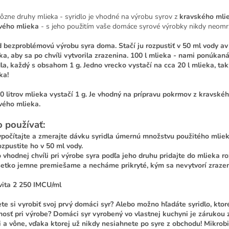
rôzne druhy mlieka - syridlo je vhodné na výrobu syrov z
kravského mlie
vého mlieka
- s jeho použitím vaše domáce syrové výrobky nikdy neomrz
 bezproblémovú výrobu syra doma. Stačí ju rozpustiť v 50 ml vody av 
ka, aby sa po chvíli vytvorila zrazenina. 100 l mlieka - nami ponúka
la,
každý s obsahom 1 g. Jedno vrecko vystačí na cca 20 l mlieka, takž
ka!
0 litrov mlieka vystačí 1 g. Je vhodný na prípravu pokrmov z kravské
vého mlieka.
 používať:
ypočítajte a zmerajte dávku syridla úmernú množstvu použitého mliek
ozpustite ho v 50 ml vody.
o vhodnej chvíli pri výrobe syra podľa jeho druhu pridajte do mlieka ro
šetko jemne premiešame a necháme prikryté, kým sa nevytvorí zrazen
vita 2 250 IMCU/ml
te si vyrobiť svoj prvý domáci syr? Alebo možno hľadáte syridlo, ktor
nosť pri výrobe? Domáci syr vyrobený vo vlastnej kuchyni je zárukou 
i a vône, vďaka ktorej už nikdy nesiahnete po syre z obchodu! Mikrobi