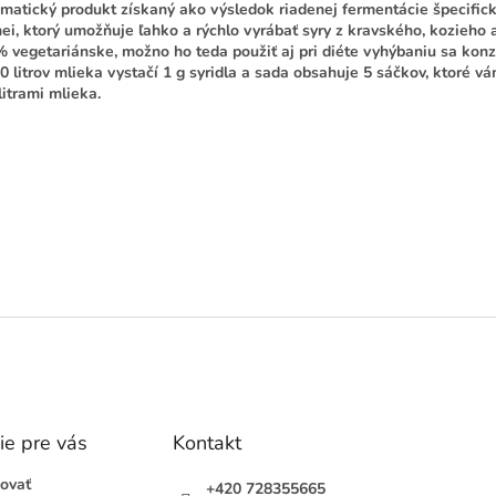
matický produkt získaný ako výsledok riadenej fermentácie špecifi
ei, ktorý umožňuje ľahko a rýchlo vyrábať syry z kravského, kozieho a
 vegetariánske, možno ho teda použiť aj pri diéte vyhýbaniu sa konz
0 litrov mlieka vystačí 1 g syridla a sada obsahuje 5 sáčkov, ktoré vá
litrami mlieka.
rvý, kto napíše príspevok k tejto položke.
AŤ KOMENTÁR
ie pre vás
Kontakt
ovať
+420 728355665