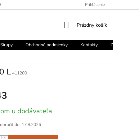
OCHRANY OSOBNÝCH ÚDAJOV
Prihlásenie
NÁKUPNÝ
Prázdny košík
KOŠÍK
Sirupy
Obchodné podmienky
Kontakty
Značky
0 L
411200
43
vá
om u dodávateľa
oručiť do:
17.8.2026