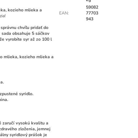
59082
ka, kozieho mlieka a
EAN
:
77703
ia!
943
správnu chvíľu pridať do
ná sada obsahuje
5 sáčkov
e vyrobíte syr až zo 100 l
ho mlieka, kozieho mlieka a
a.
zpustené syridlo.
ina.
é zaručí vysokú kvalitu a
zdravého zloženia, jemnej
álny syridlový prášok je