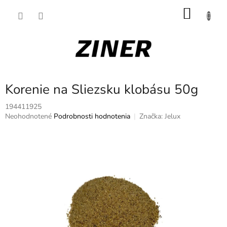
Prejsť
NÁKU
na
obsah
KOŠÍK
Korenie na Sliezsku klobásu 50g
194411925
Priemerné
Neohodnotené
Podrobnosti hodnotenia
Značka:
Jelux
hodnotenie
produktu
je
0,0
z
5
hviezdičiek.