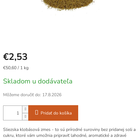
€2,53
Jednotková
€50,60 / 1 kg
cena:
Skladom u dodávateľa
Môžeme doručiť do:
17.8.2026
Pridať do košíka
Sliezska klobásová zmes - to sú prírodné suroviny bez pridanej soli a
cukru, ktoré vám umožnia pripraviť lahodné, aromatické a zdravé