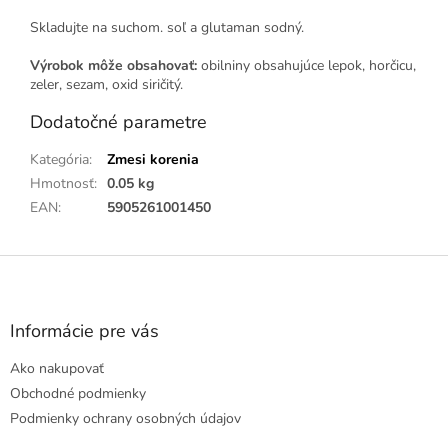
Skladujte na suchom. soľ a glutaman sodný.
Výrobok môže obsahovať:
obilniny obsahujúce lepok, horčicu,
zeler, sezam, oxid siričitý.
Dodatočné parametre
Kategória
:
Zmesi korenia
Hmotnosť
:
0.05 kg
EAN
:
5905261001450
Z
á
p
ä
Informácie pre vás
t
Ako nakupovať
i
e
Obchodné podmienky
Podmienky ochrany osobných údajov