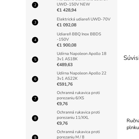
UWD-150V NEW
€1 428,94
Elektrická udiareň UWD-70V
€1 092,08
Udiareň BBQ Inox BBDS
-150V
€1 900,08
Udírna Napoleon Apollo 18
Súvis
3v1 AS18K
€489,63
Udírna Napoleon Apollo 22
3v1 AS22K
€591,76
Ochranná rukavica proti
porezaniu 6/XS
€9,76
Ochranná rukavica proti
porezaniu 11/XXL
Ručn
€9,76
plnku
Ochranná rukavica proti
porezaniu M / 8