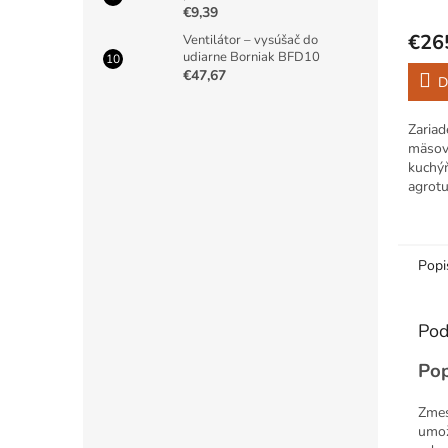
€9,39
€26
Ventilátor – vysúšač do
udiarne Borniak BFD10
€47,67
D
Zariad
mäsov
kuchýň
agrotur
mäso s
je kor
do úde
Popi
Pod
Pop
Zmes
umož