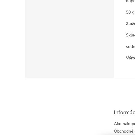
odpo
50 g
Zlož
Skla
sodn
Výro
Z
á
p
ä
t
Informác
i
e
Ako nakup
Obchodné 