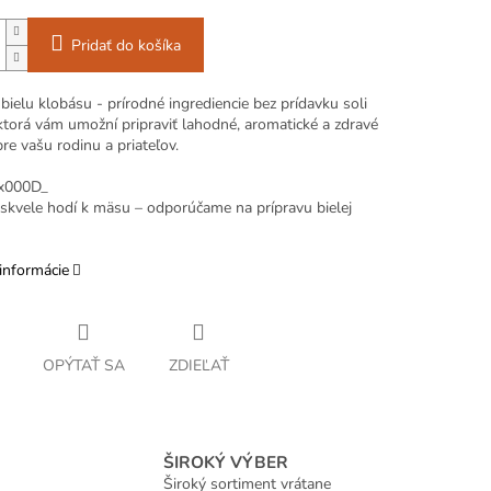
Pridať do košíka
ielu klobásu - prírodné ingrediencie bez prídavku soli
ktorá vám umožní pripraviť lahodné, aromatické a zdravé
e vašu rodinu a priateľov.
x000D_
skvele hodí k mäsu – odporúčame na prípravu bielej
informácie
OPÝTAŤ SA
ZDIEĽAŤ
ŠIROKÝ VÝBER
Široký sortiment vrátane