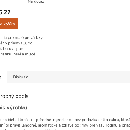
Na dotaz
5,27
o košíka
enia pre malé prevádzky
ého priemyslu, do
, barov aj pre
istiku. Mieša mleté ​​
 ďalšími prísadami, ako
enie pre pridanie plnky
nín.
s
Diskusia
robný popis
is výrobku
 na bielu klobásu - prírodné ingrediencie bez prídavku soli a cukru, ktor
ní pripraviť lahodné, aromatické a zdravé pokrmy pre vašu rodinu a priat