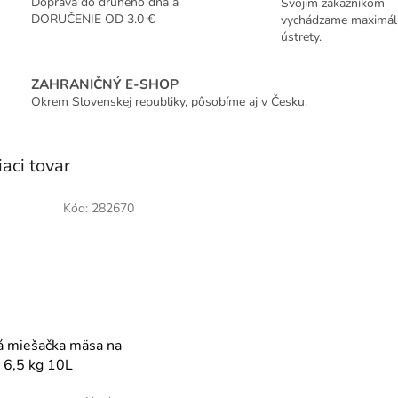
Doprava do druhého dňa a
Svojim zákazníkom
DORUČENIE OD 3.0 €
vychádzame maximál
ústrety.
ZAHRANIČNÝ E-SHOP
Okrem Slovenskej republiky, pôsobíme aj v Česku.
iaci tovar
Kód:
282670
á miešačka mäsa na
 6,5 kg 10L