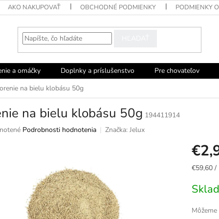
AKO NAKUPOVAŤ
OBCHODNÉ PODMIENKY
PODMIENKY 
HĽADAŤ
enie a omáčky
Doplnky a príslušenstvo
Pre chovateľov
orenie na bielu klobásu 50g
nie na bielu klobásu 50g
194411914
né
notené
Podrobnosti hodnotenia
Značka:
Jelux
nie
€2,
u
Jednotko
€59,60 /
cena:
Skla
ek.
Môžeme d