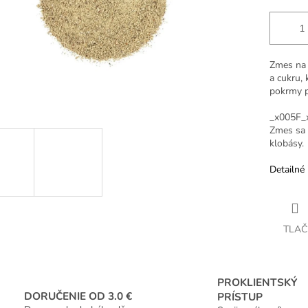
Zmes na b
a cukru, 
pokrmy pr
_x005F_
Zmes sa 
klobásy.
Detailné 
TLAČ
PROKLIENTSKÝ
DORUČENIE OD 3.0 €
PRÍSTUP