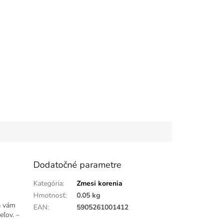
Dodatočné parametre
Kategória
:
Zmesi korenia
Hmotnosť
:
0.05 kg
á vám
EAN
:
5905261001412
eľov. –