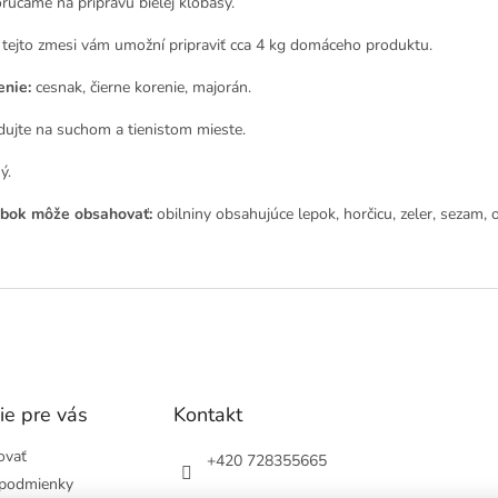
rúčame na prípravu bielej klobásy.
 tejto zmesi vám umožní pripraviť cca 4 kg domáceho produktu.
enie:
cesnak, čierne korenie, majorán.
dujte na suchom a tienistom mieste.
ý.
bok môže obsahovať:
obilniny obsahujúce lepok, horčicu, zeler, sezam, ox
ie pre vás
Kontakt
ovať
+420 728355665
podmienky