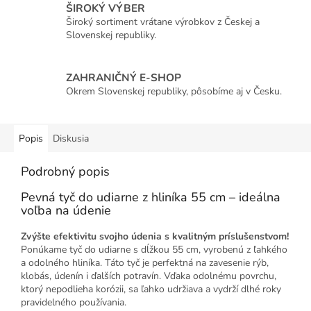
ŠIROKÝ VÝBER
Široký sortiment vrátane výrobkov z Českej a
Slovenskej republiky.
ZAHRANIČNÝ E-SHOP
Okrem Slovenskej republiky, pôsobíme aj v Česku.
Popis
Diskusia
Podrobný popis
Pevná tyč do udiarne z hliníka 55 cm – ideálna
voľba na údenie
Zvýšte efektivitu svojho údenia s kvalitným príslušenstvom!
Ponúkame tyč do udiarne s dĺžkou 55 cm, vyrobenú z ľahkého
a odolného hliníka. Táto tyč je perfektná na zavesenie rýb,
klobás, údenín i ďalších potravín. Vďaka odolnému povrchu,
ktorý nepodlieha korózii, sa ľahko udržiava a vydrží dlhé roky
pravidelného používania.