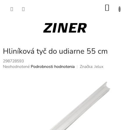
Prejsť
NÁKU
na
obsah
KOŠÍK
Hliníková tyč do udiarne 55 cm
298728593
Priemerné
Neohodnotené
Podrobnosti hodnotenia
Značka:
Jelux
hodnotenie
produktu
je
0,0
z
5
hviezdičiek.