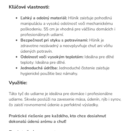
Kľúčové vlastnosti:
Ľahký a odolný materiál:
Hliník zaisťuje pohodlnú
manipuláciu a vysokú odolnosť voči mechanickému
poškodeniu. 55 cm je vhodná pre väčšinu domácich i
profesionálnych udiarní.
Bezpečnosť pri styku s potravinami:
Hliník je
zdravotne nezávadný a neovplyvňuje chuť ani vôňu
údených potravín.
Odolnosť voči vysokým teplotám:
Ideálna pre dlhé
teploty: Ideálna pre dlhé.
Jednoduchá údržba:
Jednoduché čistenie zaisťuje
hygienické použitie bez námahy.
Využitie:
Táto tyč do udiarne je ideálna pre domáce i profesionálne
udiarne. Skvele poslúži na zavesenie mäsa, údenín, rýb i syrov,
čo zaistí rovnomerné údenie a perfektné výsledky.
Praktické riešenie pre každého, kto chce dosiahnuť
dokonalú údenú arómu a chuť!