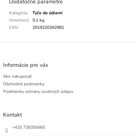
Dodatočné parametre
Kategória
:
Tyče do údiarní
Hmotnosť
:
5.1 kg
EAN
:
2019220262981
Z
á
p
ä
Informácie pre vás
t
Ako nakupovať
i
e
Obchodné podmienky
Podmienky ochrany osobných údajov
Kontakt
+420 728355665