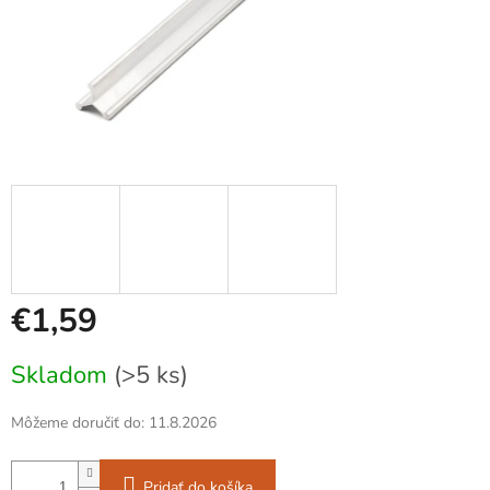
€1,59
Jednotková
Skladom
(>5 ks)
cena:
Môžeme doručiť do:
11.8.2026
Pridať do košíka