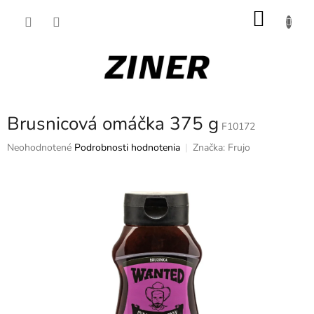
Prejsť
NÁKU
na
obsah
KOŠÍK
Brusnicová omáčka 375 g
F10172
Priemerné
Neohodnotené
Podrobnosti hodnotenia
Značka:
Frujo
hodnotenie
produktu
je
0,0
z
5
hviezdičiek.