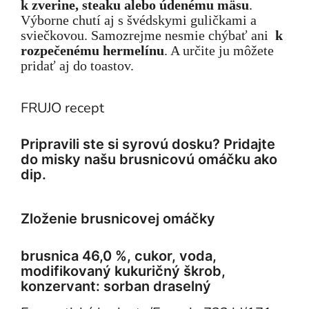
k zverine, steaku alebo údenému mäsu
.
Výborne chutí aj s švédskymi guličkami a
sviečkovou. Samozrejme nesmie chýbať ani
k
rozpečenému hermelínu
. A určite ju môžete
pridať aj do toastov.
FRUJO recept
Pripravili ste si syrovú dosku? Pridajte
do misky našu brusnicovú omáčku ako
dip.
Zloženie brusnicovej omáčky
brusnica 46,0 %, cukor, voda,
modifikovaný kukuričný škrob,
konzervant: sorban draselný