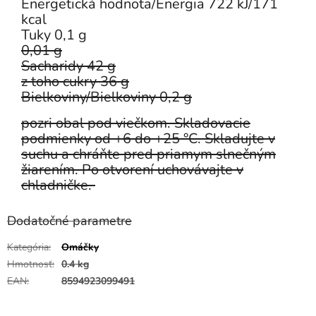
Energetická hodnota/Energia 722 kJ/171
kcal
Tuky 0,1 g
0,01 g
Sacharidy 42 g
z toho cukry 36 g
Bielkoviny/Bielkoviny 0,2 g
pozri obal pod viečkom. Skladovacie
podmienky od +6 do +25 °C. Skladujte v
suchu a chráňte pred priamym slnečným
žiarením. Po otvorení uchovávajte v
chladničke.
Dodatočné parametre
Kategória
:
Omáčky
Hmotnosť
:
0.4 kg
EAN
:
8594923099491