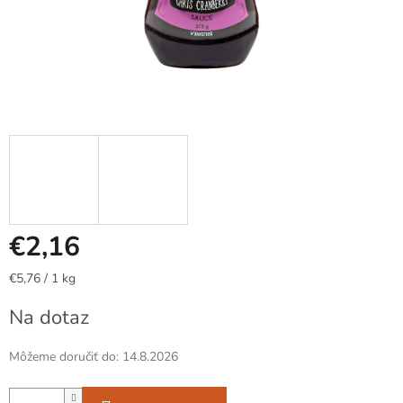
€2,16
Jednotková
€5,76 / 1 kg
cena:
Na dotaz
Môžeme doručiť do:
14.8.2026