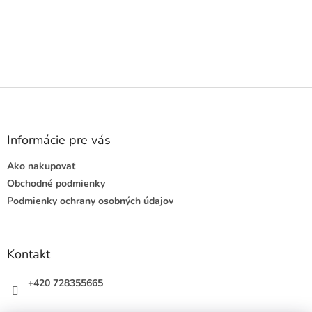
Buďte prvý, kto napíše príspevok k tejto položke.
PRIDAŤ KOMENTÁR
Z
á
p
ä
Informácie pre vás
t
Ako nakupovať
i
e
Obchodné podmienky
Podmienky ochrany osobných údajov
Kontakt
+420 728355665