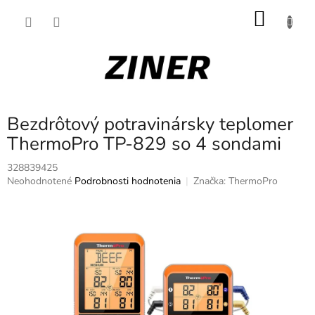
Prejsť
NÁKU
na
obsah
KOŠÍK
Bezdrôtový potravinársky teplomer
ThermoPro TP-829 so 4 sondami
328839425
Priemerné
Neohodnotené
Podrobnosti hodnotenia
Značka:
ThermoPro
hodnotenie
produktu
je
0,0
z
5
hviezdičiek.