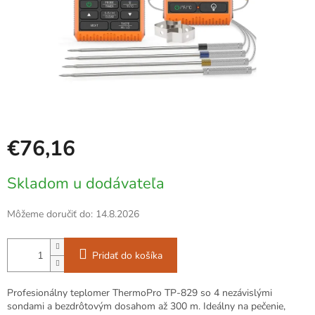
€76,16
Jednotková
Skladom u dodávateľa
cena:
Môžeme doručiť do:
14.8.2026
Pridať do košíka
Profesionálny teplomer ThermoPro TP-829 so 4 nezávislými
sondami a bezdrôtovým dosahom až 300 m. Ideálny na pečenie,