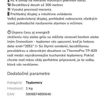
🌡️
Až 4 sondy na meranie viacerých pokrmov naraz
📶
Bezdrôtový dosah až 300 metrov
🎯
Vysoká presnosť merania
🖥️
Prehľadný displej a intuitívne ovládanie
Veľký podsvietený displej, prehľadné zobrazenie všetkých
sond, jednoduché nastavenie alarmov a režimov.
⏱️
Úspora času aj energie
9
stráženiu rúry alebo grilu sa môžete venovať hosťom alebo
iným činnostiam - teplomer vás upozorní, keď je hotovo.
data-end="2051" /> So štyrmi sondami, bezdrôtovou
prevádzkou a obrovským dosahom sa ThermoPro TP-829
radí medzi najvýkonnejšie kuchynské teplomery. Pokiaľ
chcete mať mäso vždy perfektne pripravené, je to voľba,
ktorá vás nesklame.
Dodatočné parametre
Kategória
:
Teplomery
Hmotnosť
:
1 kg
EAN
:
5906874890646