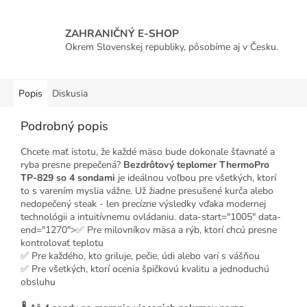
ZAHRANIČNÝ E-SHOP
Okrem Slovenskej republiky, pôsobíme aj v Česku.
Popis
Diskusia
Podrobný popis
Chcete mať istotu, že každé mäso bude dokonale šťavnaté a
ryba presne prepečená?
Bezdrôtový teplomer ThermoPro
TP-829 so 4 sondami
je ideálnou voľbou pre všetkých, ktorí
to s varením myslia vážne. Už žiadne presušené kurča alebo
nedopečený steak - len precízne výsledky vďaka modernej
technológii a intuitívnemu ovládaniu. data-start="1005" data-
end="1270">✅ Pre milovníkov mäsa a rýb, ktorí chcú presne
kontrolovať teplotu
✅ Pre každého, kto griluje, pečie, údi alebo varí s vášňou
✅ Pre všetkých, ktorí ocenia špičkovú kvalitu a jednoduchú
obsluhu